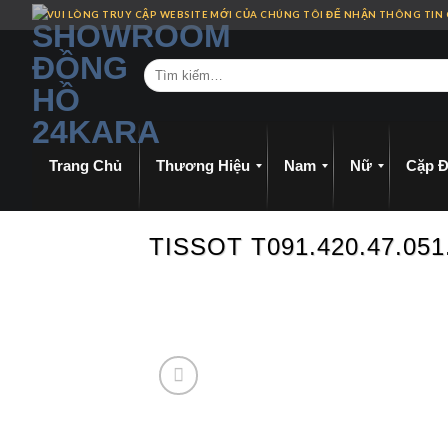
Skip
VUI LÒNG TRUY CẬP WEBSITE MỚI CỦA CHÚNG TÔI ĐỂ NHẬN THÔNG TIN
to
content
Trang Chủ
Thương Hiệu
Nam
Nữ
Cặp Đ
TISSOT T091.420.47.0