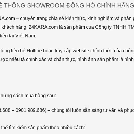
HỆ THỐNG SHOWROOM ĐỒNG HỒ CHÍNH HÃNG 
com – chuyên trang chia sẻ kiến thức, kinh nghiệm và phân p
 tới khách hàng. 24KARA.com là sản phẩm của Công ty TNHH 
iên tại Việt Nam.
òng liên hệ Hotline hoặc truy cập website chính thức của chún
ược miêu tả chính xác và chân thực, hình ảnh sản phẩm là hình
 những cách mua hàng sau:
68.688 – 0901.989.686) – chúng tôi luôn sẵn sàng tư vấn và phụ
thể tìm kiếm sản phẩm theo nhiều cách: