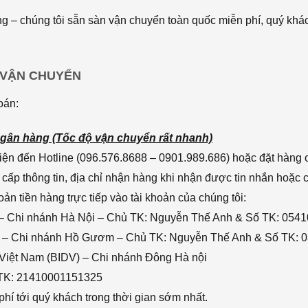
 – chúng tôi sẵn sàn vận chuyển toàn quốc miễn phí, quý khác
 VẬN CHUYỂN
oán:
gân hàng (Tốc độ vận chuyển rất nhanh)
ện đến Hotline (096.576.8688 – 0901.989.686) hoặc đặt hàng o
cấp thông tin, địa chỉ nhận hàng khi nhận được tin nhắn hoặc
n tiền hàng trực tiếp vào tài khoản của chúng tôi:
– Chi nhánh Hà Nội – Chủ TK: Nguyễn Thế Anh & Số TK: 054
 – Chi nhánh Hồ Gươm – Chủ TK: Nguyễn Thế Anh & Số TK: 
 Việt Nam (BIDV) – Chi nhánh Đông Hà nội
 TK: 21410001151325
hí tới quý khách trong thời gian sớm nhất.