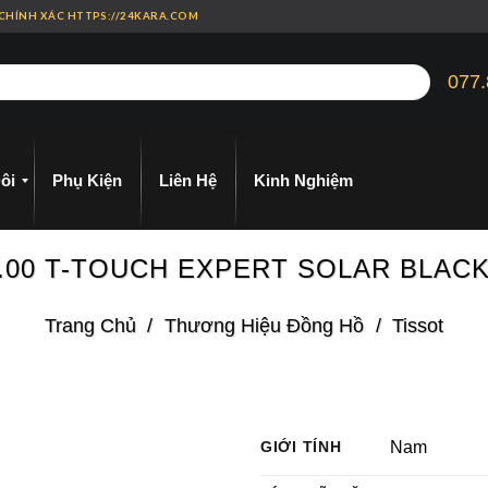
 CHÍNH XÁC HTTPS://24KARA.COM
077.
ôi
Phụ Kiện
Liên Hệ
Kinh Nghiệm
51.00 T-TOUCH EXPERT SOLAR BLA
Trang Chủ
/
Thương Hiệu Đồng Hồ
/
Tissot
GIỚI TÍNH
Nam