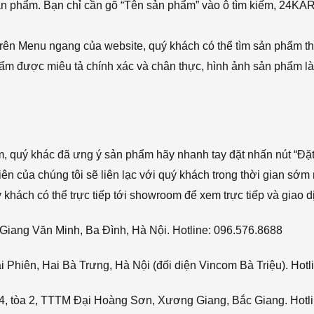
sản phẩm. Bạn chỉ cần gõ “Tên sản phẩm” vào ô tìm kiếm, 24KA
rên Menu ngang của website, quý khách có thể tìm sản phẩm t
phẩm được miêu tả chính xác và chân thực, hình ảnh sản phẩm là
ẩm, quý khác đã ưng ý sản phẩm hãy nhanh tay đặt nhấn nút “Đặt
viên của chúng tôi sẽ liên lạc với quý khách trong thời gian sớm 
hách có thể trực tiếp tới showroom để xem trực tiếp và giao d
Giang Văn Minh, Ba Đình, Hà Nội. Hotline: 096.576.8688
Phiên, Hai Bà Trưng, Hà Nội (đối diện Vincom Bà Triệu). Hotl
4, tòa 2, TTTM Đại Hoàng Sơn, Xương Giang, Bắc Giang. Hotli