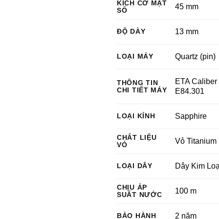
KÍCH CỠ MẶT
45 mm
SỐ
ĐỘ DÀY
13 mm
LOẠI MÁY
Quartz (pin)
ETA Caliber
THÔNG TIN
CHI TIẾT MÁY
E84.301
LOẠI KÍNH
Sapphire
CHẤT LIỆU
Vỏ Titanium
VỎ
LOẠI DÂY
Dây Kim Loạ
CHỊU ÁP
100 m
SUẤT NƯỚC
BẢO HÀNH
2 năm