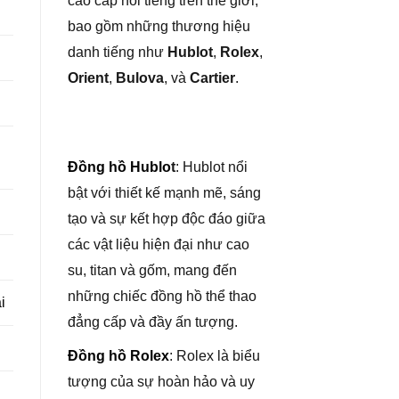
cao cấp nổi tiếng trên thế giới,
bao gồm những thương hiệu
danh tiếng như
Hublot
,
Rolex
,
Orient
,
Bulova
, và
Cartier
.
Đồng hồ Hublo
t
: Hublot nổi
bật với thiết kế mạnh mẽ, sáng
tạo và sự kết hợp độc đáo giữa
các vật liệu hiện đại như cao
su, titan và gốm, mang đến
những chiếc đồng hồ thể thao
i
đẳng cấp và đầy ấn tượng.
Đồng hồ Rolex
: Rolex là biểu
tượng của sự hoàn hảo và uy