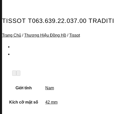
TISSOT T063.639.22.037.00 TRAD
Trang Chủ
/
Thương Hiệu Đồng Hồ
/
Tissot
Giới tính
Nam
Kích cỡ mặt số
42 mm