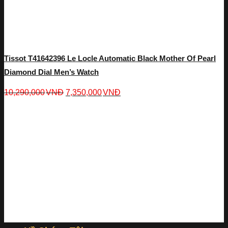
Tissot T41642396 Le Locle Automatic Black Mother Of Pearl
Diamond Dial Men’s Watch
10,290,000
VNĐ
7,350,000
VNĐ