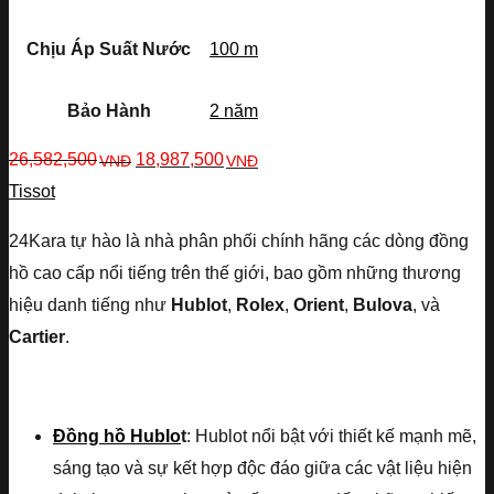
Chịu Áp Suất Nước
100 m
Bảo Hành
2 năm
26,582,500
18,987,500
VNĐ
VNĐ
Tissot
24Kara tự hào là nhà phân phối chính hãng các dòng đồng
hồ cao cấp nổi tiếng trên thế giới, bao gồm những thương
hiệu danh tiếng như
Hublot
,
Rolex
,
Orient
,
Bulova
, và
Cartier
.
Đồng hồ Hublo
t
: Hublot nổi bật với thiết kế mạnh mẽ,
sáng tạo và sự kết hợp độc đáo giữa các vật liệu hiện