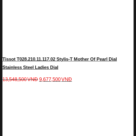
Tissot T028.210.11.117.02 Stylis-T Mother Of Pearl Dial
Stainless Steel Ladies Dial
13,548,500
VNĐ
9,677,500
VNĐ