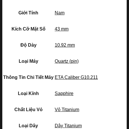
Giới Tính
Nam
Kích Cỡ Mặt Số
43 mm
Độ Dày
10.92 mm
Loại Máy
Quartz (pin)
Thông Tin Chi Tiết Máy
ETA Caliber G10.211
Loại Kính
Sapphire
Chất Liệu Vỏ
Vỏ Titanium
Loại Dây
Dây Titanium