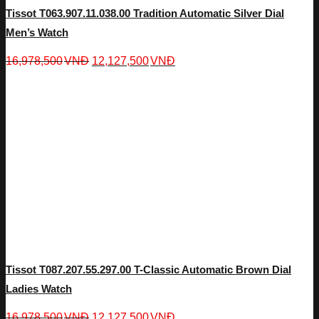
Tissot T063.907.11.038.00 Tradition Automatic Silver Dial
Men’s Watch
16,978,500
VNĐ
12,127,500
VNĐ
Tissot T087.207.55.297.00 T-Classic Automatic Brown Dial
Ladies Watch
16,978,500
VNĐ
12,127,500
VNĐ