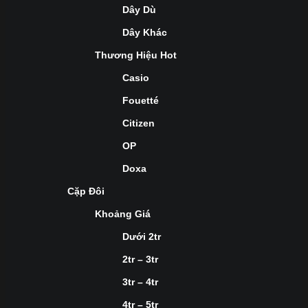
Dây Dù
Dây Khác
Thương Hiệu Hot
Casio
Fouetté
Citizen
OP
Doxa
Cặp Đôi
Khoảng Giá
Dưới 2tr
2tr – 3tr
3tr – 4tr
4tr – 5tr