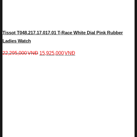
Tissot T048.217.17.017.01 T-Race White Dial Pink Rubber
Ladies Watch
22,295,000
VNĐ
15,925,000
VNĐ