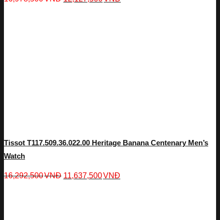
Tissot T117.509.36.022.00 Heritage Banana Centenary Men’s
Watch
16,292,500
VNĐ
11,637,500
VNĐ