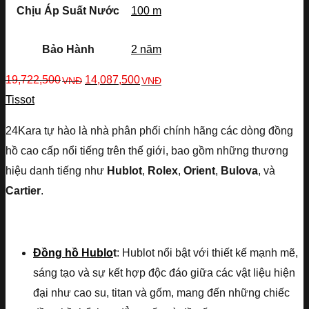
Chịu Áp Suất Nước
100 m
Bảo Hành
2 năm
19,722,500
14,087,500
VNĐ
VNĐ
Tissot
24Kara tự hào là nhà phân phối chính hãng các dòng đồng
hồ cao cấp nổi tiếng trên thế giới, bao gồm những thương
hiệu danh tiếng như
Hublot
,
Rolex
,
Orient
,
Bulova
, và
Cartier
.
Đồng hồ Hublo
t
: Hublot nổi bật với thiết kế mạnh mẽ,
sáng tạo và sự kết hợp độc đáo giữa các vật liệu hiện
đại như cao su, titan và gốm, mang đến những chiếc