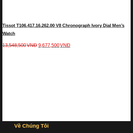
Tissot T106.417.16.262.00 V8 Chronograph Ivory Dial Men’s
Watch
13,548,500
VNĐ
9,677,500
VNĐ
Về Chúng Tôi