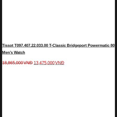
Tissot T097.407.22.033.00 T-Classic Bridgeport Powermatic 80
Men’s Watch
18,865,000
VNĐ
13,475,000
VNĐ