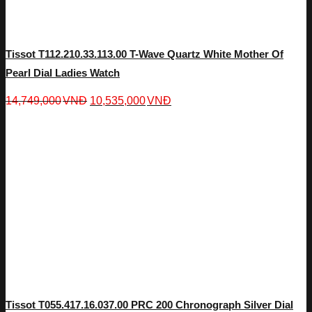
Tissot T112.210.33.113.00 T-Wave Quartz White Mother Of
Pearl Dial Ladies Watch
14,749,000
VNĐ
10,535,000
VNĐ
Tissot T055.417.16.037.00 PRC 200 Chronograph Silver Dial