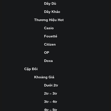
Dây Dù
Dây Khác
Thương Hiệu Hot
Casio
Fouetté
Citizen
OP
Doxa
Cặp Đôi
Khoảng Giá
Dưới 2tr
2tr – 3tr
3tr – 4tr
4tr – 5tr