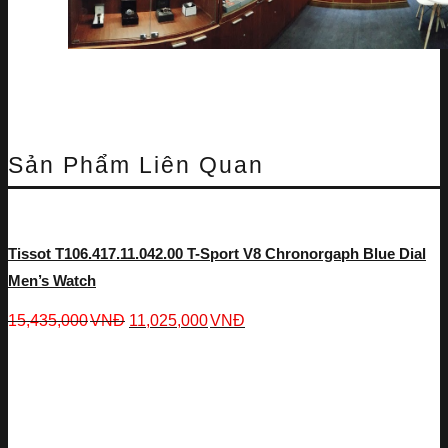
Sản Phẩm Liên Quan
Tissot T106.417.11.042.00 T-Sport V8 Chronorgaph Blue Dial
Men’s Watch
15,435,000
VNĐ
11,025,000
VNĐ