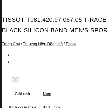
TISSOT T081.420.97.057.05 T-RA
BLACK SILICON BAND MEN’S SPO
Trang Chủ
/
Thương Hiệu Đồng Hồ
/
Tissot
Giới tính
Nam
Kích cỡ mặt số
41.15 mm