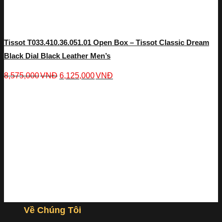
Tissot T033.410.36.051.01 Open Box – Tissot Classic Dream
Black Dial Black Leather Men’s
8,575,000
VNĐ
6,125,000
VNĐ
Về Chúng Tôi