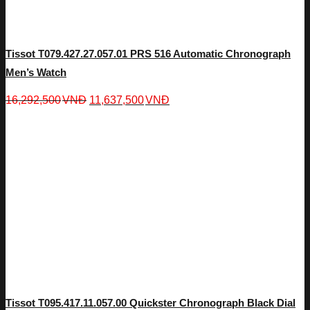
Tissot T079.427.27.057.01 PRS 516 Automatic Chronograph
Men’s Watch
16,292,500
VNĐ
11,637,500
VNĐ
Tissot T095.417.11.057.00 Quickster Chronograph Black Dial