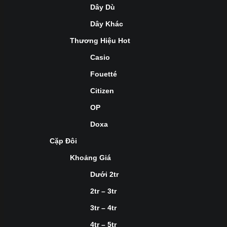
Dây Dù
Dây Khác
Thương Hiệu Hot
Casio
Fouetté
Citizen
OP
Doxa
Cặp Đôi
Khoảng Giá
Dưới 2tr
2tr – 3tr
3tr – 4tr
4tr – 5tr