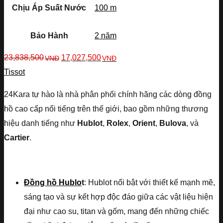
Chịu Áp Suất Nước
100 m
Bảo Hành
2 năm
23,838,500
17,027,500
VNĐ
VNĐ
Tissot
24Kara tự hào là nhà phân phối chính hãng các dòng đồng
hồ cao cấp nổi tiếng trên thế giới, bao gồm những thương
hiệu danh tiếng như
Hublot
,
Rolex
,
Orient
,
Bulova
, và
Cartier
.
Đồng hồ Hublo
t
: Hublot nổi bật với thiết kế mạnh mẽ,
sáng tạo và sự kết hợp độc đáo giữa các vật liệu hiện
đại như cao su, titan và gốm, mang đến những chiếc