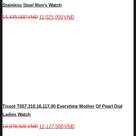
Stainless Steel Men’s Watch
15,435,000
VNĐ
11,025,000
VNĐ
Tissot T057.310.16.117.00 Everytime Mother Of Pearl Dial
Ladies Watch
16,978,500
VNĐ
12,127,500
VNĐ