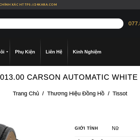
 CHÍNH XÁC HTTPS://24KARA.COM
077.
ôi
Phụ Kiện
Liên Hệ
Kinh Nghiệm
6.013.00 CARSON AUTOMATIC WHITE
Trang Chủ
/
Thương Hiệu Đồng Hồ
/
Tissot
GIỚI TÍNH
Nữ