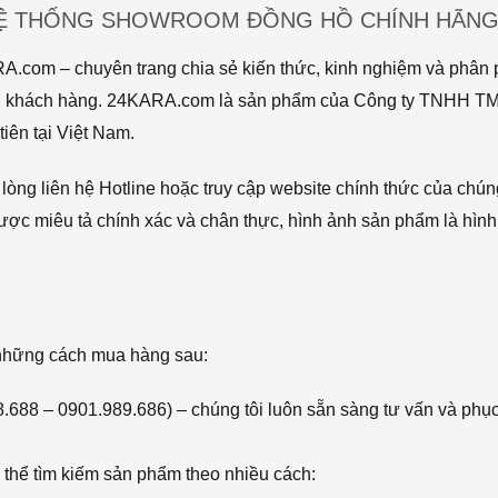
HỆ THỐNG SHOWROOM ĐỒNG HỒ CHÍNH HÃNG 
com – chuyên trang chia sẻ kiến thức, kinh nghiệm và phân p
 tới khách hàng. 24KARA.com là sản phẩm của Công ty TNHH 
iên tại Việt Nam.
òng liên hệ Hotline hoặc truy cập website chính thức của chún
ược miêu tả chính xác và chân thực, hình ảnh sản phẩm là hình
 những cách mua hàng sau:
68.688 – 0901.989.686) – chúng tôi luôn sẵn sàng tư vấn và phụ
thể tìm kiếm sản phẩm theo nhiều cách: