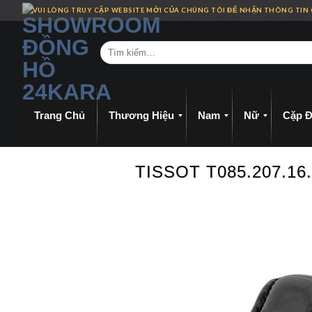
Skip
VUI LÒNG TRUY CẬP WEBSITE MỚI CỦA CHÚNG TÔI ĐỂ NHẬN THÔNG TIN
to
content
Trang Chủ
Thương Hiệu
Nam
Nữ
Cặp Đ
TISSOT T085.207.1