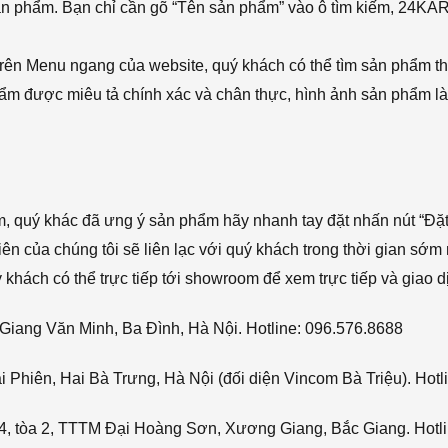
sản phẩm. Bạn chỉ cần gõ “Tên sản phẩm” vào ô tìm kiếm, 24KA
rên Menu ngang của website, quý khách có thể tìm sản phẩm t
phẩm được miêu tả chính xác và chân thực, hình ảnh sản phẩm là
ẩm, quý khác đã ưng ý sản phẩm hãy nhanh tay đặt nhấn nút “Đặt
viên của chúng tôi sẽ liên lạc với quý khách trong thời gian sớm 
hách có thể trực tiếp tới showroom để xem trực tiếp và giao d
Giang Văn Minh, Ba Đình, Hà Nội. Hotline: 096.576.8688
Phiên, Hai Bà Trưng, Hà Nội (đối diện Vincom Bà Triệu). Hotl
4, tòa 2, TTTM Đại Hoàng Sơn, Xương Giang, Bắc Giang. Hotli