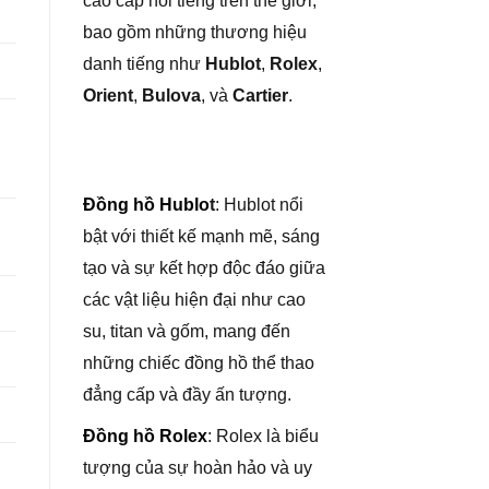
cao cấp nổi tiếng trên thế giới,
bao gồm những thương hiệu
danh tiếng như
Hublot
,
Rolex
,
Orient
,
Bulova
, và
Cartier
.
Đồng hồ Hublo
t
: Hublot nổi
bật với thiết kế mạnh mẽ, sáng
tạo và sự kết hợp độc đáo giữa
các vật liệu hiện đại như cao
su, titan và gốm, mang đến
những chiếc đồng hồ thể thao
đẳng cấp và đầy ấn tượng.
Đồng hồ Rolex
: Rolex là biểu
tượng của sự hoàn hảo và uy