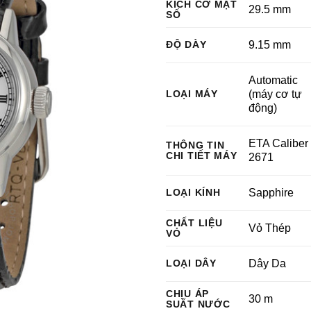
KÍCH CỠ MẶT
29.5 mm
SỐ
ĐỘ DÀY
9.15 mm
Automatic
LOẠI MÁY
(máy cơ tự
động)
ETA Caliber
THÔNG TIN
CHI TIẾT MÁY
2671
LOẠI KÍNH
Sapphire
CHẤT LIỆU
Vỏ Thép
VỎ
LOẠI DÂY
Dây Da
CHỊU ÁP
30 m
SUẤT NƯỚC