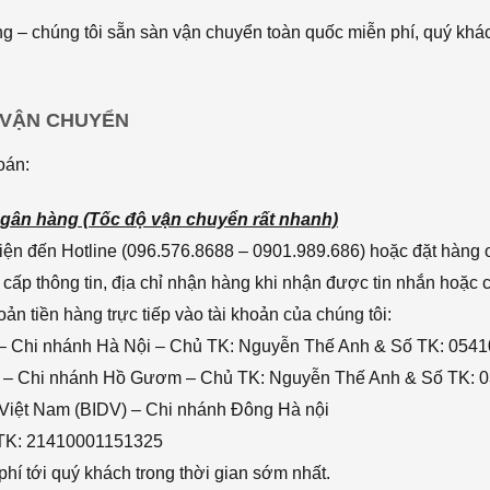
 – chúng tôi sẵn sàn vận chuyển toàn quốc miễn phí, quý khác
 VẬN CHUYỂN
oán:
gân hàng (Tốc độ vận chuyển rất nhanh)
ện đến Hotline (096.576.8688 – 0901.989.686) hoặc đặt hàng o
cấp thông tin, địa chỉ nhận hàng khi nhận được tin nhắn hoặc
n tiền hàng trực tiếp vào tài khoản của chúng tôi:
– Chi nhánh Hà Nội – Chủ TK: Nguyễn Thế Anh & Số TK: 054
 – Chi nhánh Hồ Gươm – Chủ TK: Nguyễn Thế Anh & Số TK: 
 Việt Nam (BIDV) – Chi nhánh Đông Hà nội
 TK: 21410001151325
hí tới quý khách trong thời gian sớm nhất.