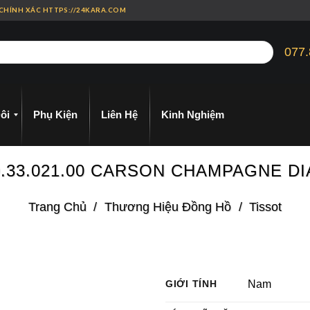
 CHÍNH XÁC HTTPS://24KARA.COM
077.
ôi
Phụ Kiện
Liên Hệ
Kinh Nghiệm
0.33.021.00 CARSON CHAMPAGNE D
Trang Chủ
/
Thương Hiệu Đồng Hồ
/
Tissot
GIỚI TÍNH
Nam