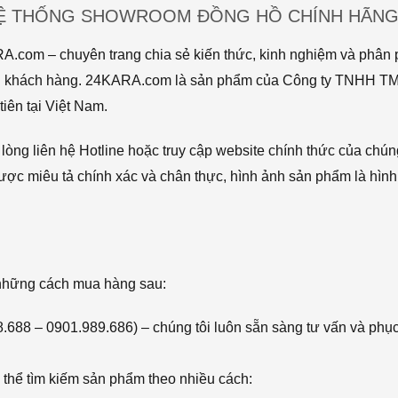
HỆ THỐNG SHOWROOM ĐỒNG HỒ CHÍNH HÃNG 
com – chuyên trang chia sẻ kiến thức, kinh nghiệm và phân p
 tới khách hàng. 24KARA.com là sản phẩm của Công ty TNHH 
iên tại Việt Nam.
òng liên hệ Hotline hoặc truy cập website chính thức của chún
ược miêu tả chính xác và chân thực, hình ảnh sản phẩm là hình
 những cách mua hàng sau:
68.688 – 0901.989.686) – chúng tôi luôn sẵn sàng tư vấn và phụ
thể tìm kiếm sản phẩm theo nhiều cách: