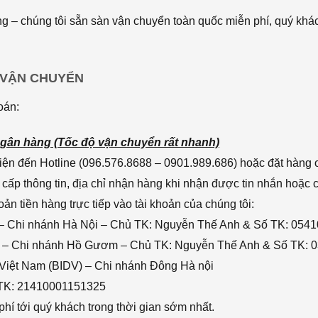
 – chúng tôi sẵn sàn vận chuyển toàn quốc miễn phí, quý khác
 VẬN CHUYỂN
oán:
gân hàng (Tốc độ vận chuyển rất nhanh)
ện đến Hotline (096.576.8688 – 0901.989.686) hoặc đặt hàng o
cấp thông tin, địa chỉ nhận hàng khi nhận được tin nhắn hoặc
n tiền hàng trực tiếp vào tài khoản của chúng tôi:
– Chi nhánh Hà Nội – Chủ TK: Nguyễn Thế Anh & Số TK: 054
 – Chi nhánh Hồ Gươm – Chủ TK: Nguyễn Thế Anh & Số TK: 
 Việt Nam (BIDV) – Chi nhánh Đông Hà nội
 TK: 21410001151325
hí tới quý khách trong thời gian sớm nhất.