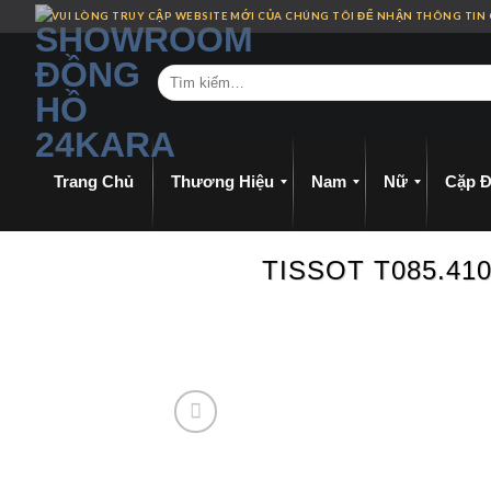
Skip
VUI LÒNG TRUY CẬP WEBSITE MỚI CỦA CHÚNG TÔI ĐỂ NHẬN THÔNG TIN
to
content
Trang Chủ
Thương Hiệu
Nam
Nữ
Cặp Đ
TISSOT T085.41