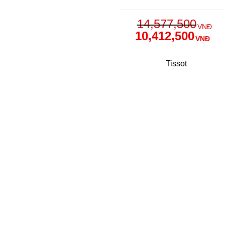
14,577,500
VNĐ
10,412,500
VNĐ
Tissot