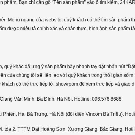
sản phẩm. Bạn chỉ cần gõ “Tên sản phẩm” vào ô tìm kiếm, 24KA
rên Menu ngang của website, quý khách có thể tìm sản phẩm t
phẩm được miêu tả chính xác và chân thực, hình ảnh sản phẩm là
ẩm, quý khác đã ưng ý sản phẩm hãy nhanh tay đặt nhấn nút “Đặt
viên của chúng tôi sẽ liên lạc với quý khách trong thời gian sớm 
hách có thể trực tiếp tới showroom để xem trực tiếp và giao d
Giang Văn Minh, Ba Đình, Hà Nội. Hotline: 096.576.8688
Phiên, Hai Bà Trưng, Hà Nội (đối diện Vincom Bà Triệu). Hotl
4, tòa 2, TTTM Đại Hoàng Sơn, Xương Giang, Bắc Giang. Hotli