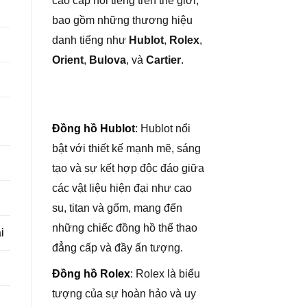
cao cấp nổi tiếng trên thế giới,
bao gồm những thương hiệu
danh tiếng như
Hublot
,
Rolex
,
Orient
,
Bulova
, và
Cartier
.
Đồng hồ Hublo
t
: Hublot nổi
bật với thiết kế mạnh mẽ, sáng
tạo và sự kết hợp độc đáo giữa
các vật liệu hiện đại như cao
su, titan và gốm, mang đến
những chiếc đồng hồ thể thao
i
đẳng cấp và đầy ấn tượng.
Đồng hồ Rolex
: Rolex là biểu
tượng của sự hoàn hảo và uy