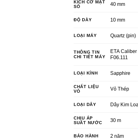
KÍCH CỠ MẶT
40 mm
SỐ
ĐỘ DÀY
10 mm
LOẠI MÁY
Quartz (pin)
ETA Caliber
THÔNG TIN
CHI TIẾT MÁY
F06.111
LOẠI KÍNH
Sapphire
CHẤT LIỆU
Vỏ Thép
VỎ
LOẠI DÂY
Dây Kim Loạ
CHỊU ÁP
30 m
SUẤT NƯỚC
BẢO HÀNH
2 năm