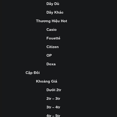
Dây Dù
Dây Khác
Thương Hiệu Hot
Casio
Fouetté
Citizen
OP
Doxa
Cặp Đôi
Khoảng Giá
Dưới 2tr
2tr – 3tr
3tr – 4tr
4tr – 5tr