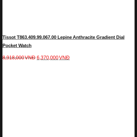
Tissot T863.409.99.067.00 Lepine Anthracite Gradient Dial
Pocket Watch
8,918,000
VNĐ
6,370,000
VNĐ