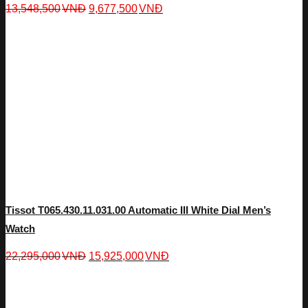
13,548,500
VNĐ
9,677,500
VNĐ
Tissot T065.430.11.031.00 Automatic III White Dial Men’s
Watch
22,295,000
VNĐ
15,925,000
VNĐ