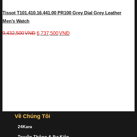
Tissot T101.410.16.441.00 PR100 Grey Dial Grey Leather
Men’s Watch
9,432,500
VNĐ
6,737,500
VNĐ
Về Chúng Tôi
24Kara
Truyền Thông & Sự Kiện