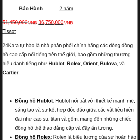
Bảo Hành
2 năm
51,450,000
36,750,000
VNĐ
VNĐ
Tissot
24Kara tự hào là nhà phân phối chính hãng các dòng đồng
hồ cao cấp nổi tiếng trên thế giới, bao gồm những thương
hiệu danh tiếng như
Hublot
,
Rolex
,
Orient
,
Bulova
, và
Cartier
.
Đồng hồ Hublo
t
: Hublot nổi bật với thiết kế mạnh mẽ,
sáng tạo và sự kết hợp độc đáo giữa các vật liệu hiện
đại như cao su, titan và gốm, mang đến những chiếc
đồng hồ thể thao đẳng cấp và đầy ấn tượng.
Đồng hồ Rolex
: Rolex là biểu tượng của sự hoàn hảo