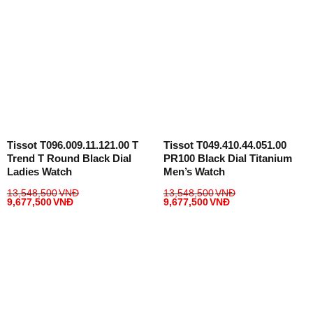
Tissot T096.009.11.121.00 T
Tissot T049.410.44.051.00
Trend T Round Black Dial
PR100 Black Dial Titanium
Ladies Watch
Men’s Watch
13,548,500
VNĐ
13,548,500
VNĐ
9,677,500
VNĐ
9,677,500
VNĐ