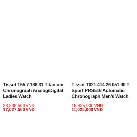
Tissot T65.7.188.31 Titanium
Tissot T021.414.26.051.00 T-
Chronograph Analog/Digital
Sport PRS516 Automatic
Ladies Watch
Chronograph Men’s Watch
23,838,500
VNĐ
15,435,000
VNĐ
17,027,500
VNĐ
11,025,000
VNĐ