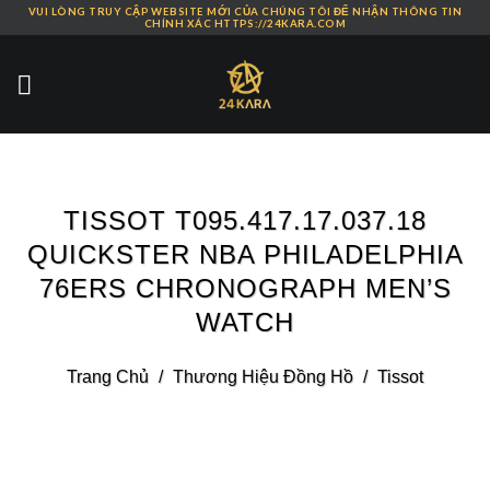
VUI LÒNG TRUY CẬP WEBSITE MỚI CỦA CHÚNG TÔI ĐỂ NHẬN THÔNG TIN
Skip
CHÍNH XÁC HTTPS://24KARA.COM
to
content
TISSOT T095.417.17.037.18
QUICKSTER NBA PHILADELPHIA
76ERS CHRONOGRAPH MEN’S
WATCH
Trang Chủ
/
Thương Hiệu Đồng Hồ
/
Tissot