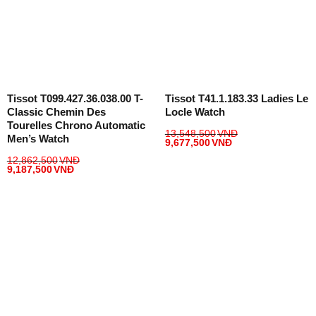
Tissot T099.427.36.038.00 T-
Tissot T41.1.183.33 Ladies Le
Classic Chemin Des
Locle Watch
Tourelles Chrono Automatic
13,548,500
VNĐ
Men’s Watch
9,677,500
VNĐ
12,862,500
VNĐ
9,187,500
VNĐ