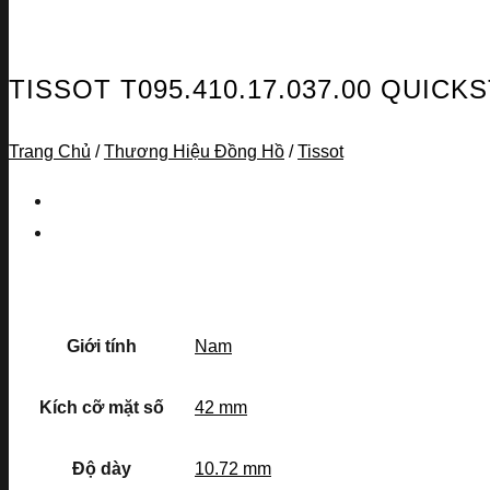
TISSOT T095.410.17.037.00 QUICK
Trang Chủ
/
Thương Hiệu Đồng Hồ
/
Tissot
Giới tính
Nam
Kích cỡ mặt số
42 mm
Độ dày
10.72 mm