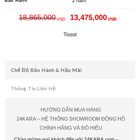
Bảo Hành
2 năm
18,865,000
13,475,000
VNĐ
VNĐ
Tissot
Chế Độ Bảo Hành & Hậu Mãi
Thông Tin Liên Hệ
HƯỚNG DẪN MUA HÀNG
24KARA – HỆ THỐNG SHOWROOM ĐỒNG HỒ
CHÍNH HÃNG VÀ ĐỒ HIỆU
Chào mừng quý khách đến với 24KARA.com –