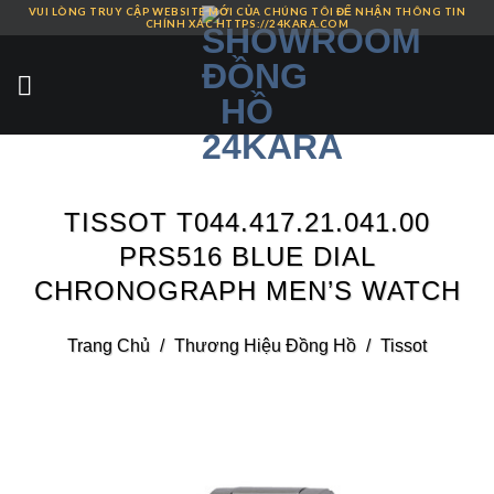
VUI LÒNG TRUY CẬP WEBSITE MỚI CỦA CHÚNG TÔI ĐỂ NHẬN THÔNG TIN
Skip
CHÍNH XÁC HTTPS://24KARA.COM
to
content
TISSOT T044.417.21.041.00
PRS516 BLUE DIAL
CHRONOGRAPH MEN’S WATCH
Trang Chủ
/
Thương Hiệu Đồng Hồ
/
Tissot