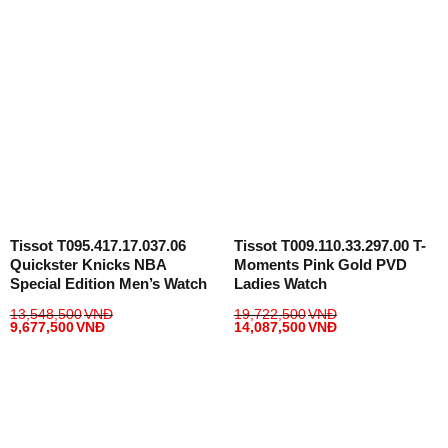
Tissot T095.417.17.037.06
Tissot T009.110.33.297.00 T-
Quickster Knicks NBA
Moments Pink Gold PVD
Special Edition Men’s Watch
Ladies Watch
13,548,500
VNĐ
19,722,500
VNĐ
9,677,500
VNĐ
14,087,500
VNĐ