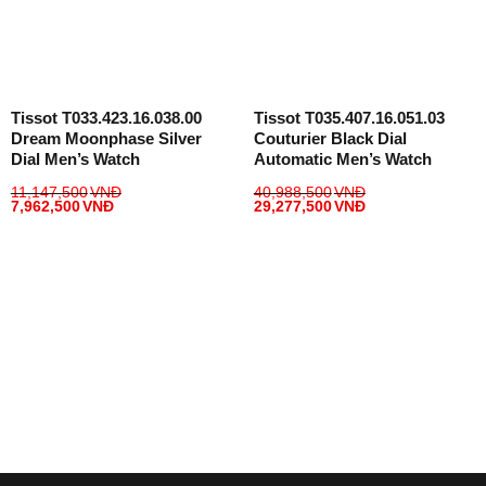
Tissot T033.423.16.038.00
Tissot T035.407.16.051.03
Dream Moonphase Silver
Couturier Black Dial
Dial Men’s Watch
Automatic Men’s Watch
11,147,500
VNĐ
40,988,500
VNĐ
7,962,500
VNĐ
29,277,500
VNĐ