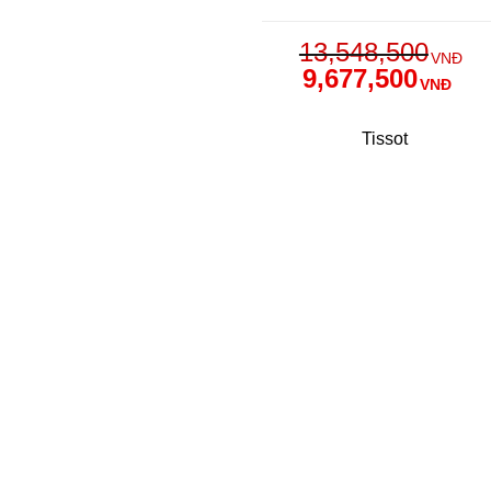
13,548,500
VNĐ
9,677,500
VNĐ
Tissot