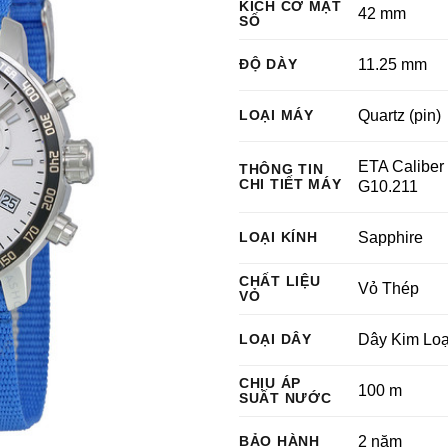
KÍCH CỠ MẶT
42 mm
SỐ
ĐỘ DÀY
11.25 mm
LOẠI MÁY
Quartz (pin)
ETA Caliber
THÔNG TIN
CHI TIẾT MÁY
G10.211
LOẠI KÍNH
Sapphire
CHẤT LIỆU
Vỏ Thép
VỎ
LOẠI DÂY
Dây Kim Loạ
CHỊU ÁP
100 m
SUẤT NƯỚC
BẢO HÀNH
2 năm