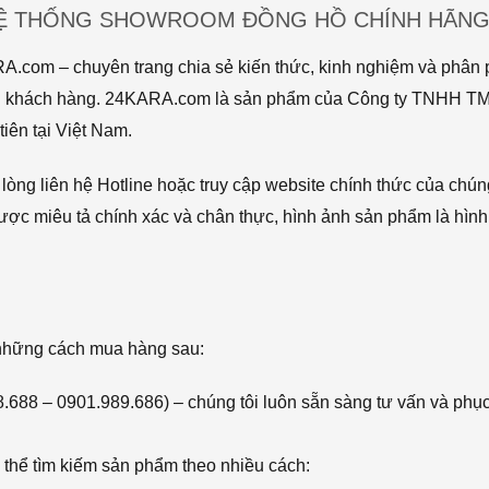
HỆ THỐNG SHOWROOM ĐỒNG HỒ CHÍNH HÃNG 
com – chuyên trang chia sẻ kiến thức, kinh nghiệm và phân p
 tới khách hàng. 24KARA.com là sản phẩm của Công ty TNHH 
iên tại Việt Nam.
òng liên hệ Hotline hoặc truy cập website chính thức của chún
ược miêu tả chính xác và chân thực, hình ảnh sản phẩm là hình
 những cách mua hàng sau:
68.688 – 0901.989.686) – chúng tôi luôn sẵn sàng tư vấn và phụ
thể tìm kiếm sản phẩm theo nhiều cách: