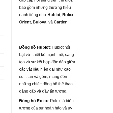
cao cấp nổi tiếng trên thế giới,
bao gồm những thương hiệu
danh tiếng như
Hublot
,
Rolex
,
Orient
,
Bulova
, và
Cartier
.
Đồng hồ Hublo
t
: Hublot nổi
bật với thiết kế mạnh mẽ, sáng
tạo và sự kết hợp độc đáo giữa
các vật liệu hiện đại như cao
su, titan và gốm, mang đến
những chiếc đồng hồ thể thao
i
đẳng cấp và đầy ấn tượng.
Đồng hồ Rolex
: Rolex là biểu
tượng của sự hoàn hảo và uy