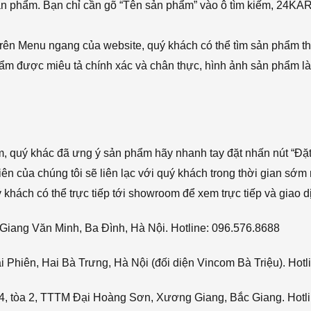
sản phẩm. Bạn chỉ cần gõ “Tên sản phẩm” vào ô tìm kiếm, 24KA
rên Menu ngang của website, quý khách có thể tìm sản phẩm t
phẩm được miêu tả chính xác và chân thực, hình ảnh sản phẩm là
ẩm, quý khác đã ưng ý sản phẩm hãy nhanh tay đặt nhấn nút “Đặt
viên của chúng tôi sẽ liên lạc với quý khách trong thời gian sớm 
hách có thể trực tiếp tới showroom để xem trực tiếp và giao d
Giang Văn Minh, Ba Đình, Hà Nội. Hotline: 096.576.8688
Phiên, Hai Bà Trưng, Hà Nội (đối diện Vincom Bà Triệu). Hotl
4, tòa 2, TTTM Đại Hoàng Sơn, Xương Giang, Bắc Giang. Hotli