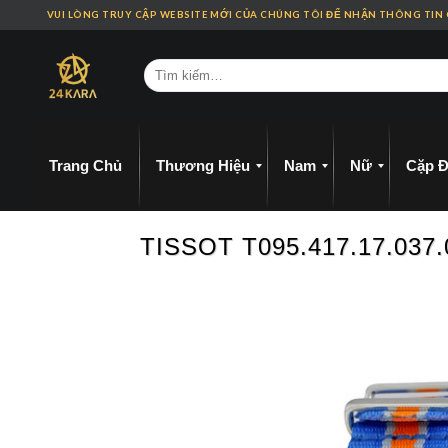
Skip
VUI LÒNG TRUY CẬP WEBSITE MỚI CỦA CHÚNG TÔI ĐỂ NHẬN THÔNG TIN
to
content
Trang Chủ
Thương Hiệu
Nam
Nữ
Cặp Đ
TISSOT T095.417.17.03