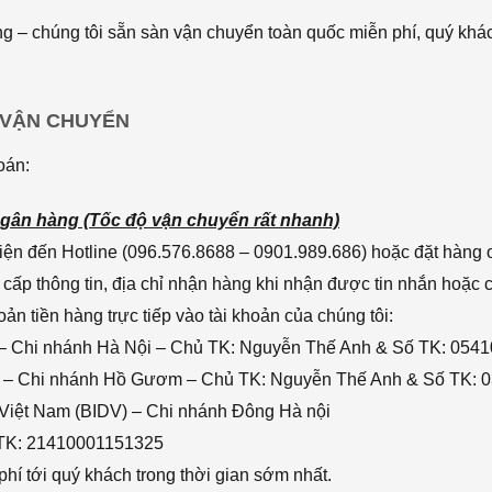
 – chúng tôi sẵn sàn vận chuyển toàn quốc miễn phí, quý khác
 VẬN CHUYỂN
oán:
gân hàng (Tốc độ vận chuyển rất nhanh)
ện đến Hotline (096.576.8688 – 0901.989.686) hoặc đặt hàng o
cấp thông tin, địa chỉ nhận hàng khi nhận được tin nhắn hoặc
n tiền hàng trực tiếp vào tài khoản của chúng tôi:
– Chi nhánh Hà Nội – Chủ TK: Nguyễn Thế Anh & Số TK: 054
 – Chi nhánh Hồ Gươm – Chủ TK: Nguyễn Thế Anh & Số TK: 
 Việt Nam (BIDV) – Chi nhánh Đông Hà nội
 TK: 21410001151325
hí tới quý khách trong thời gian sớm nhất.