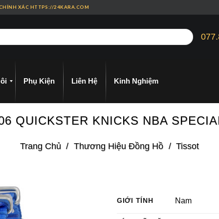
 CHÍNH XÁC HTTPS://24KARA.COM
077.
ôi
Phụ Kiện
Liên Hệ
Kinh Nghiệm
7.06 QUICKSTER KNICKS NBA SPECI
Trang Chủ
/
Thương Hiệu Đồng Hồ
/
Tissot
GIỚI TÍNH
Nam