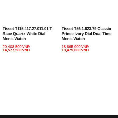
Tissot T115.417.27.011.01 T-
Tissot T56.1.623.79 Classic
Race Quartz White Dial
Prince Ivory Dial Dual Time
Men’s Watch
Men’s Watch
20,408,500
VNĐ
18,865,000
VNĐ
14,577,500
VNĐ
13,475,000
VNĐ