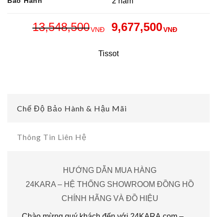
Bảo Hành
2 năm
13,548,500
9,677,500
VNĐ
VNĐ
Tissot
Chế Độ Bảo Hành & Hậu Mãi
Thông Tin Liên Hệ
HƯỚNG DẪN MUA HÀNG
24KARA – HỆ THỐNG SHOWROOM ĐỒNG HỒ
CHÍNH HÃNG VÀ ĐỒ HIỆU
Chào mừng quý khách đến với 24KARA.com –