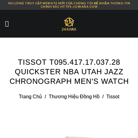
VUI LÒNG TRUY CẬP WEBSITE MỚI CỦA CHÚNG TÔI ĐỂ NHẬN THÔNG TIN
Skip
CHÍNH XÁC HTTPS://24KARA.COM
to
content
TISSOT T095.417.17.037.28
QUICKSTER NBA UTAH JAZZ
CHRONOGRAPH MEN’S WATCH
Trang Chủ
/
Thương Hiệu Đồng Hồ
/
Tissot