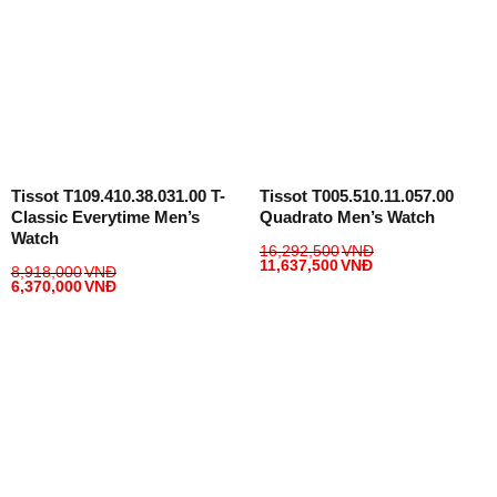
Tissot T109.410.38.031.00 T-
Tissot T005.510.11.057.00
Classic Everytime Men’s
Quadrato Men’s Watch
Watch
16,292,500
VNĐ
11,637,500
VNĐ
8,918,000
VNĐ
6,370,000
VNĐ