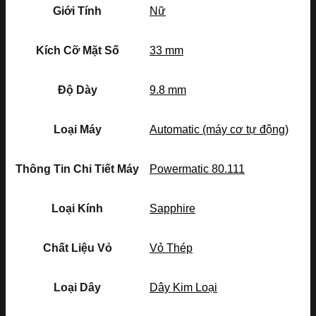
Giới Tính
Nữ
Kích Cỡ Mặt Số
33 mm
Độ Dày
9.8 mm
Loại Máy
Automatic (máy cơ tự động)
Thông Tin Chi Tiết Máy
Powermatic 80.111
Loại Kính
Sapphire
Chất Liệu Vỏ
Vỏ Thép
Loại Dây
Dây Kim Loại