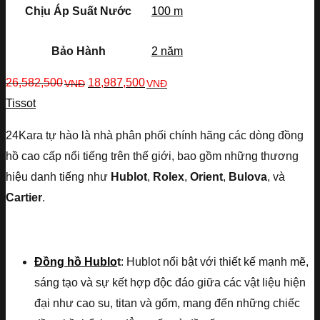
Chịu Áp Suất Nước
100 m
Bảo Hành
2 năm
26,582,500
18,987,500
VNĐ
VNĐ
Tissot
24Kara tự hào là nhà phân phối chính hãng các dòng đồng
hồ cao cấp nổi tiếng trên thế giới, bao gồm những thương
hiệu danh tiếng như
Hublot
,
Rolex
,
Orient
,
Bulova
, và
Cartier
.
Đồng hồ Hublo
t
: Hublot nổi bật với thiết kế mạnh mẽ,
sáng tạo và sự kết hợp độc đáo giữa các vật liệu hiện
đại như cao su, titan và gốm, mang đến những chiếc