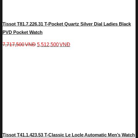
Tissot T81.7.226.31 T-Pocket Quartz Silver Dial Ladies Black
PVD Pocket Watch
7,717,500
VNĐ
5,512,500
VNĐ
Tissot T41.1.423.53 T-Classic Le Locle Automatic Men’s Watch