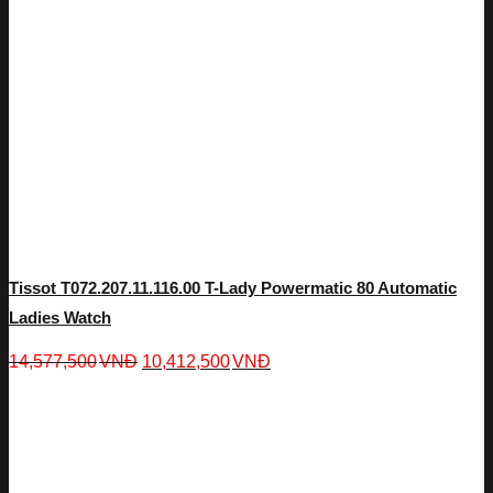
Tissot T072.207.11.116.00 T-Lady Powermatic 80 Automatic
Ladies Watch
14,577,500
VNĐ
10,412,500
VNĐ