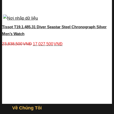
Tissot T19.1.485.31 Diver Seastar Steel Chronograph Silver
Men’s Watch
23,838,500
VNĐ
17,027,500
VNĐ
Về Chúng Tôi