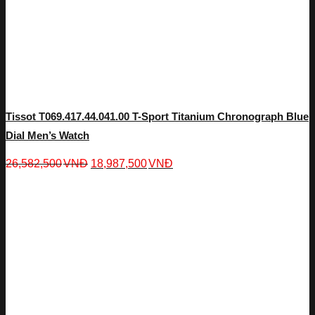
Tissot T069.417.44.041.00 T-Sport Titanium Chronograph Blue
Dial Men’s Watch
26,582,500
VNĐ
18,987,500
VNĐ