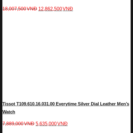
18,007,500
VNĐ
12,862,500
VNĐ
Tissot T109.610.16.031.00 Everytime Silver Dial Leather Men’s
Watch
7,889,000
VNĐ
5,635,000
VNĐ