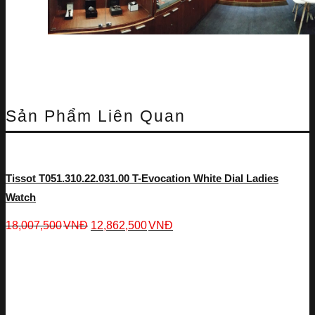
Sản Phẩm Liên Quan
Tissot T051.310.22.031.00 T-Evocation White Dial Ladies
Watch
18,007,500
VNĐ
12,862,500
VNĐ