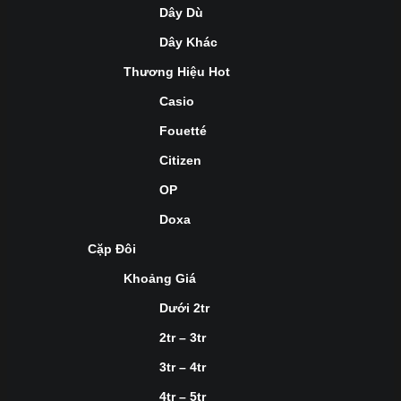
Dây Dù
Dây Khác
Thương Hiệu Hot
Casio
Fouetté
Citizen
OP
Doxa
Cặp Đôi
Khoảng Giá
Dưới 2tr
2tr – 3tr
3tr – 4tr
4tr – 5tr