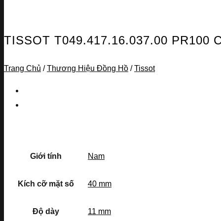
TISSOT T049.417.16.037.00 PR1
Trang Chủ
/
Thương Hiệu Đồng Hồ
/
Tissot
Giới tính
Nam
Kích cỡ mặt số
40 mm
Độ dày
11 mm