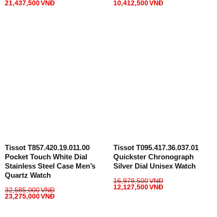
21,437,500
VNĐ
10,412,500
VNĐ
Tissot T857.420.19.011.00
Tissot T095.417.36.037.01
Pocket Touch White Dial
Quickster Chronograph
Stainless Steel Case Men’s
Silver Dial Unisex Watch
Quartz Watch
16,978,500
VNĐ
12,127,500
VNĐ
32,585,000
VNĐ
23,275,000
VNĐ