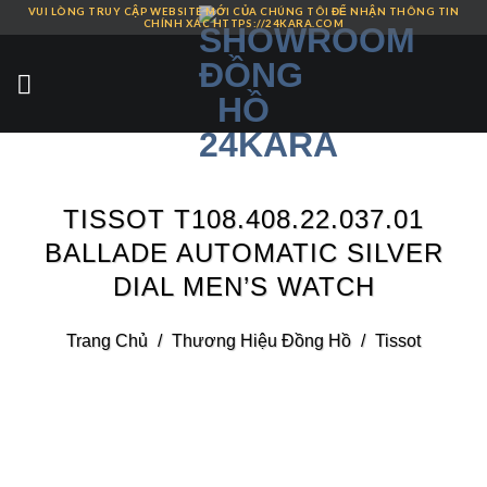
VUI LÒNG TRUY CẬP WEBSITE MỚI CỦA CHÚNG TÔI ĐỂ NHẬN THÔNG TIN
Skip
CHÍNH XÁC HTTPS://24KARA.COM
to
content
TISSOT T108.408.22.037.01
BALLADE AUTOMATIC SILVER
DIAL MEN’S WATCH
Trang Chủ
/
Thương Hiệu Đồng Hồ
/
Tissot