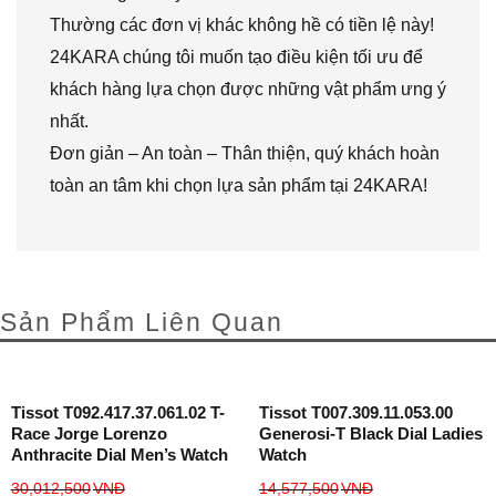
Thường các đơn vị khác không hề có tiền lệ này!
24KARA chúng tôi muốn tạo điều kiện tối ưu để
khách hàng lựa chọn được những vật phẩm ưng ý
nhất.
Đơn giản – An toàn – Thân thiện, quý khách hoàn
toàn an tâm khi chọn lựa sản phẩm tại 24KARA!
Sản Phẩm Liên Quan
Tissot T092.417.37.061.02 T-
Tissot T007.309.11.053.00
Race Jorge Lorenzo
Generosi-T Black Dial Ladies
Anthracite Dial Men’s Watch
Watch
30,012,500
VNĐ
14,577,500
VNĐ