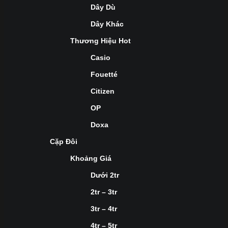
Dây Dù
Dây Khác
Thương Hiệu Hot
Casio
Fouetté
Citizen
OP
Doxa
Cặp Đôi
Khoảng Giá
Dưới 2tr
2tr – 3tr
3tr – 4tr
4tr – 5tr