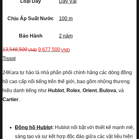
Loại Dây
Dây Vải
Chịu Áp Suất Nước
100 m
Bảo Hành
2 năm
13,548,500
9,677,500
VNĐ
VNĐ
Tissot
24Kara tự hào là nhà phân phối chính hãng các dòng đồng
hồ cao cấp nổi tiếng trên thế giới, bao gồm những thương
hiệu danh tiếng như
Hublot
,
Rolex
,
Orient
,
Bulova
, và
Cartier
.
Đồng hồ Hublo
t
: Hublot nổi bật với thiết kế mạnh mẽ,
sáng tạo và sự kết hợp độc đáo giữa các vật liệu hiện