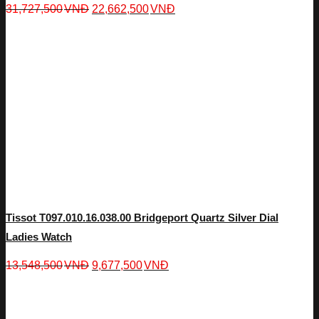
31,727,500
VNĐ
22,662,500
VNĐ
Tissot T097.010.16.038.00 Bridgeport Quartz Silver Dial
Ladies Watch
13,548,500
VNĐ
9,677,500
VNĐ