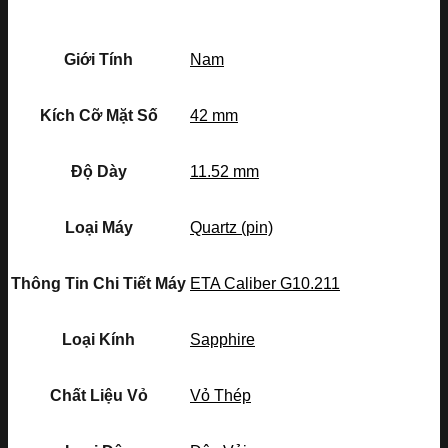
Giới Tính
Nam
Kích Cỡ Mặt Số
42 mm
Độ Dày
11.52 mm
Loại Máy
Quartz (pin)
Thông Tin Chi Tiết Máy
ETA Caliber G10.211
Loại Kính
Sapphire
Chất Liệu Vỏ
Vỏ Thép