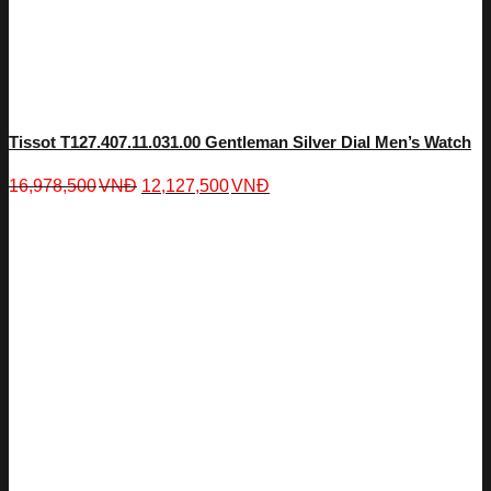
Tissot T127.407.11.031.00 Gentleman Silver Dial Men’s Watch
16,978,500
VNĐ
12,127,500
VNĐ