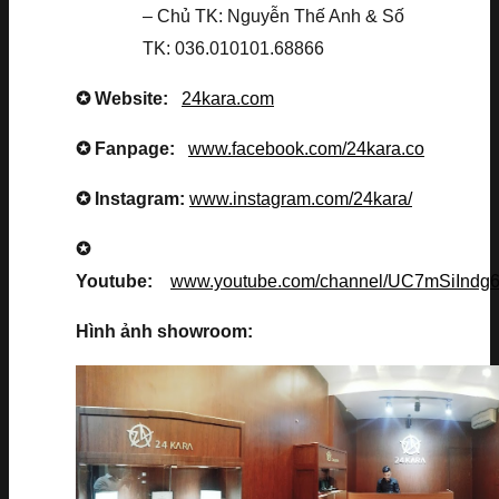
– Chủ TK: Nguyễn Thế Anh & Số
TK: 036.010101.68866
✪ Website:
24kara.com
✪ Fanpage:
www.facebook.com/24kara.co
✪ Instagram:
www.instagram.com/24kara/
✪
Youtube:
www.youtube.com/channel/UC7mSiInd
Hình ảnh showroom: