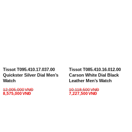
Tissot T095.410.17.037.00
Tissot T085.410.16.012.00
Quickster Silver Dial Men’s
Carson White Dial Black
Watch
Leather Men’s Watch
12,005,000
VNĐ
10,118,500
VNĐ
8,575,000
VNĐ
7,227,500
VNĐ