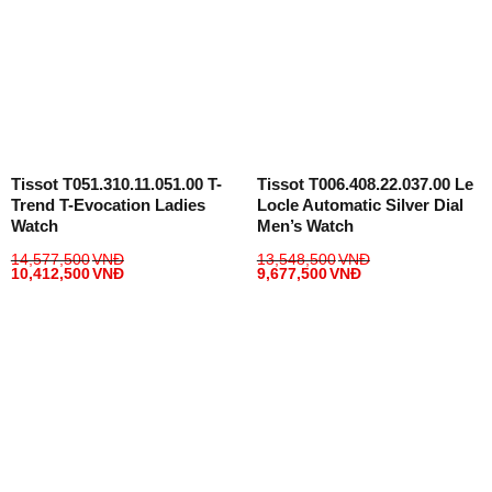
Tissot T051.310.11.051.00 T-
Tissot T006.408.22.037.00 Le
Trend T-Evocation Ladies
Locle Automatic Silver Dial
Watch
Men’s Watch
14,577,500
VNĐ
13,548,500
VNĐ
10,412,500
VNĐ
9,677,500
VNĐ