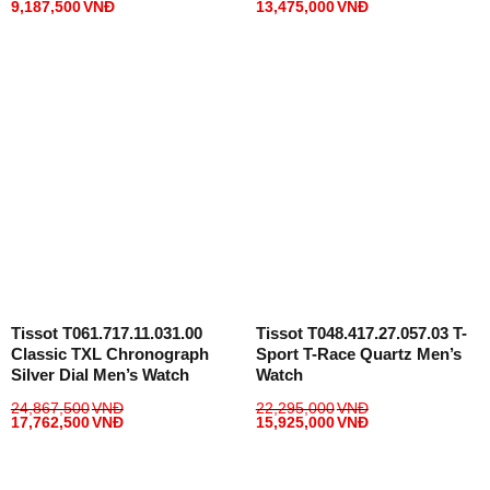
9,187,500
VNĐ
13,475,000
VNĐ
Tissot T061.717.11.031.00
Tissot T048.417.27.057.03 T-
Classic TXL Chronograph
Sport T-Race Quartz Men’s
Silver Dial Men’s Watch
Watch
24,867,500
VNĐ
22,295,000
VNĐ
17,762,500
VNĐ
15,925,000
VNĐ