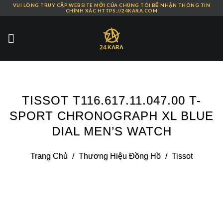
VUI LÒNG TRUY CẬP WEBSITE MỚI CỦA CHÚNG TÔI ĐỂ NHẬN THÔNG TIN
Skip
CHÍNH XÁC HTTPS://24KARA.COM
to
content
TISSOT T116.617.11.047.00 T-
SPORT CHRONOGRAPH XL BLUE
DIAL MEN’S WATCH
Trang Chủ
/
Thương Hiệu Đồng Hồ
/
Tissot