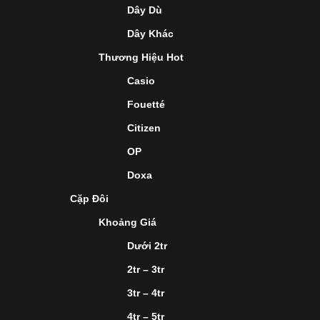
Dây Dù
Dây Khác
Thương Hiệu Hot
Casio
Fouetté
Citizen
OP
Doxa
Cặp Đôi
Khoảng Giá
Dưới 2tr
2tr – 3tr
3tr – 4tr
4tr – 5tr