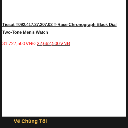
Tissot T092.417.27.207.02 T-Race Chronograph Black Dial
Two-Tone Men’s Watch
31,727,500
VNĐ
22,662,500
VNĐ
Về Chúng Tôi