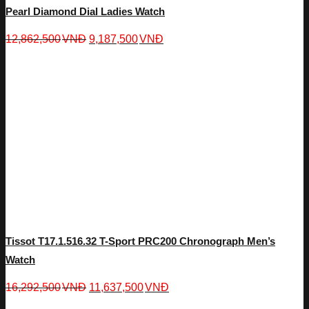
Pearl Diamond Dial Ladies Watch
12,862,500
VNĐ
9,187,500
VNĐ
Tissot T17.1.516.32 T-Sport PRC200 Chronograph Men’s
Watch
16,292,500
VNĐ
11,637,500
VNĐ