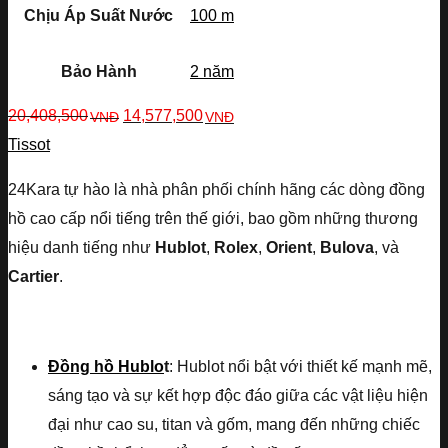
Chịu Áp Suất Nước
100 m
Bảo Hành
2 năm
20,408,500
14,577,500
VNĐ
VNĐ
Tissot
24Kara tự hào là nhà phân phối chính hãng các dòng đồng
hồ cao cấp nổi tiếng trên thế giới, bao gồm những thương
hiệu danh tiếng như
Hublot
,
Rolex
,
Orient
,
Bulova
, và
Cartier
.
Đồng hồ Hublo
t
: Hublot nổi bật với thiết kế mạnh mẽ,
sáng tạo và sự kết hợp độc đáo giữa các vật liệu hiện
đại như cao su, titan và gốm, mang đến những chiếc