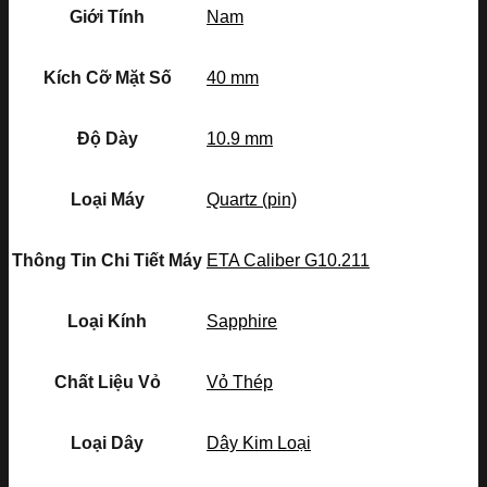
Giới Tính
Nam
Kích Cỡ Mặt Số
40 mm
Độ Dày
10.9 mm
Loại Máy
Quartz (pin)
Thông Tin Chi Tiết Máy
ETA Caliber G10.211
Loại Kính
Sapphire
Chất Liệu Vỏ
Vỏ Thép
Loại Dây
Dây Kim Loại