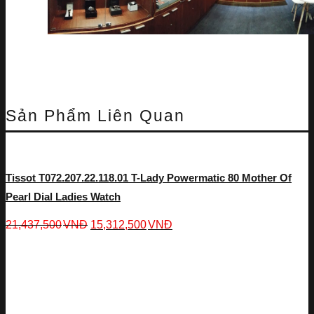
Sản Phẩm Liên Quan
Tissot T072.207.22.118.01 T-Lady Powermatic 80 Mother Of
Pearl Dial Ladies Watch
21,437,500
VNĐ
15,312,500
VNĐ