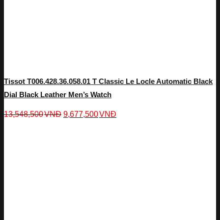
Tissot T006.428.36.058.01 T Classic Le Locle Automatic Black
Dial Black Leather Men’s Watch
13,548,500
VNĐ
9,677,500
VNĐ