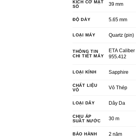
KÍCH CỠ MẶT
39 mm
SỐ
ĐỘ DÀY
5.65 mm
LOẠI MÁY
Quartz (pin)
ETA Caliber
THÔNG TIN
CHI TIẾT MÁY
955.412
LOẠI KÍNH
Sapphire
CHẤT LIỆU
Vỏ Thép
VỎ
LOẠI DÂY
Dây Da
CHỊU ÁP
30 m
SUẤT NƯỚC
BẢO HÀNH
2 năm