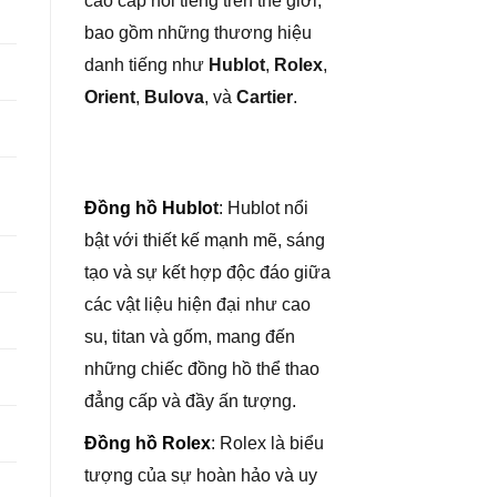
cao cấp nổi tiếng trên thế giới,
bao gồm những thương hiệu
danh tiếng như
Hublot
,
Rolex
,
Orient
,
Bulova
, và
Cartier
.
Đồng hồ Hublo
t
: Hublot nổi
bật với thiết kế mạnh mẽ, sáng
tạo và sự kết hợp độc đáo giữa
các vật liệu hiện đại như cao
su, titan và gốm, mang đến
những chiếc đồng hồ thể thao
đẳng cấp và đầy ấn tượng.
Đồng hồ Rolex
: Rolex là biểu
tượng của sự hoàn hảo và uy