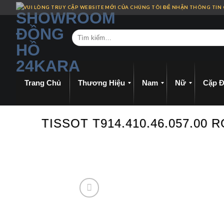
Skip
VUI LÒNG TRUY CẬP WEBSITE MỚI CỦA CHÚNG TÔI ĐỂ NHẬN THÔNG TIN
to
content
Trang Chủ
Thương Hiệu
Nam
Nữ
Cặp Đ
TISSOT T914.410.46.057.0