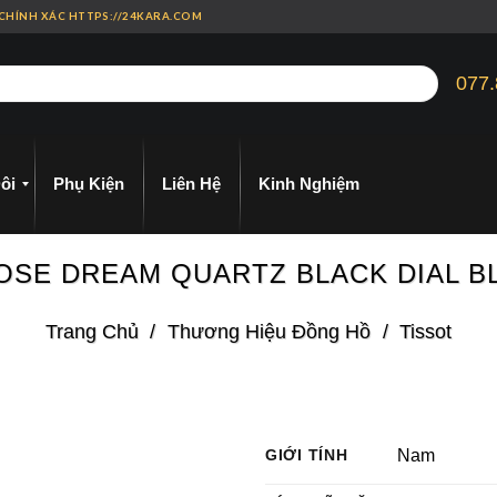
 CHÍNH XÁC HTTPS://24KARA.COM
077.
ôi
Phụ Kiện
Liên Hệ
Kinh Nghiệm
0 ROSE DREAM QUARTZ BLACK DIAL 
Trang Chủ
/
Thương Hiệu Đồng Hồ
/
Tissot
GIỚI TÍNH
Nam