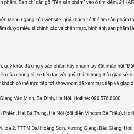
sản phẩm. Bạn chỉ cần gõ “Tên sản phẩm” vào ô tìm kiếm, 24KA
rên Menu ngang của website, quý khách có thể tìm sản phẩm t
phẩm được miêu tả chính xác và chân thực, hình ảnh sản phẩm là
ẩm, quý khác đã ưng ý sản phẩm hãy nhanh tay đặt nhấn nút “Đặt
viên của chúng tôi sẽ liên lạc với quý khách trong thời gian sớm 
hách có thể trực tiếp tới showroom để xem trực tiếp và giao d
Giang Văn Minh, Ba Đình, Hà Nội. Hotline: 096.576.8688
Phiên, Hai Bà Trưng, Hà Nội (đối diện Vincom Bà Triệu). Hotl
4, tòa 2, TTTM Đại Hoàng Sơn, Xương Giang, Bắc Giang. Hotli