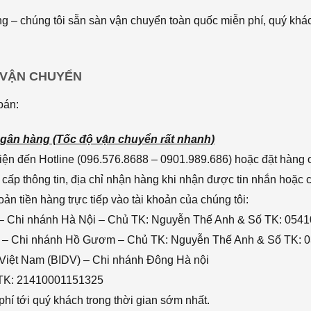
 – chúng tôi sẵn sàn vận chuyển toàn quốc miễn phí, quý khác
 VẬN CHUYỂN
oán:
gân hàng (Tốc độ vận chuyển rất nhanh)
ện đến Hotline (096.576.8688 – 0901.989.686) hoặc đặt hàng o
cấp thông tin, địa chỉ nhận hàng khi nhận được tin nhắn hoặc
n tiền hàng trực tiếp vào tài khoản của chúng tôi:
– Chi nhánh Hà Nội – Chủ TK: Nguyễn Thế Anh & Số TK: 054
 – Chi nhánh Hồ Gươm – Chủ TK: Nguyễn Thế Anh & Số TK: 
 Việt Nam (BIDV) – Chi nhánh Đông Hà nội
 TK: 21410001151325
hí tới quý khách trong thời gian sớm nhất.