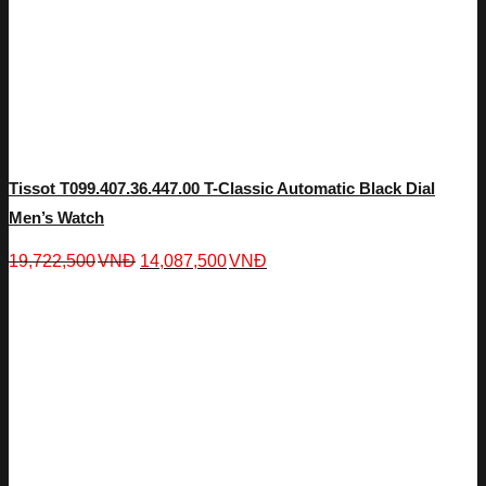
Tissot T099.407.36.447.00 T-Classic Automatic Black Dial
Men’s Watch
19,722,500
VNĐ
14,087,500
VNĐ