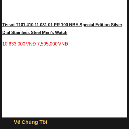
Tissot T101.410.11.031.01 PR 100 NBA Special Edition Silver
Dial Stainless Steel Men’s Watch
10,633,000
VNĐ
7,595,000
VNĐ
Về Chúng Tôi