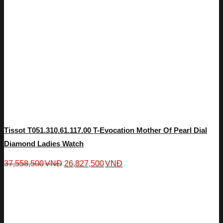
Tissot T051.310.61.117.00 T-Evocation Mother Of Pearl Dial
Diamond Ladies Watch
37,558,500
VNĐ
26,827,500
VNĐ