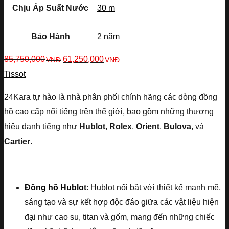
Chịu Áp Suất Nước
30 m
Bảo Hành
2 năm
85,750,000
61,250,000
VNĐ
VNĐ
Tissot
24Kara tự hào là nhà phân phối chính hãng các dòng đồng
hồ cao cấp nổi tiếng trên thế giới, bao gồm những thương
hiệu danh tiếng như
Hublot
,
Rolex
,
Orient
,
Bulova
, và
Cartier
.
Đồng hồ Hublo
t
: Hublot nổi bật với thiết kế mạnh mẽ,
sáng tạo và sự kết hợp độc đáo giữa các vật liệu hiện
đại như cao su, titan và gốm, mang đến những chiếc