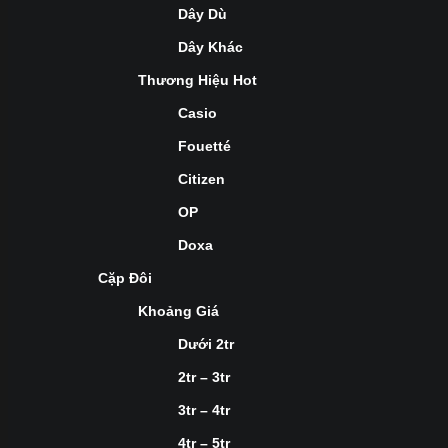
Dây Dù
Dây Khác
Thương Hiệu Hot
Casio
Fouetté
Citizen
OP
Doxa
Cặp Đôi
Khoảng Giá
Dưới 2tr
2tr – 3tr
3tr – 4tr
4tr – 5tr