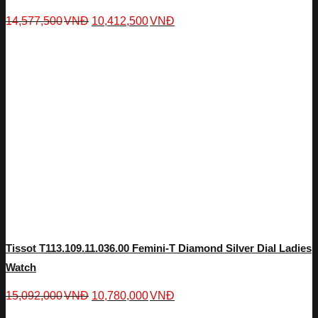
14,577,500
VNĐ
10,412,500
VNĐ
Tissot T113.109.11.036.00 Femini-T Diamond Silver Dial Ladies
Watch
15,092,000
VNĐ
10,780,000
VNĐ