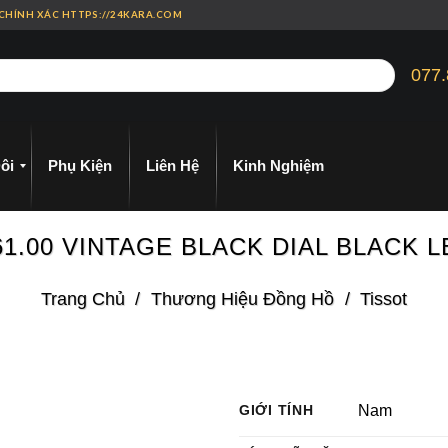
 CHÍNH XÁC HTTPS://24KARA.COM
077.
ôi
Phụ Kiện
Liên Hệ
Kinh Nghiệm
061.00 VINTAGE BLACK DIAL BLACK
Trang Chủ
/
Thương Hiệu Đồng Hồ
/
Tissot
GIỚI TÍNH
Nam