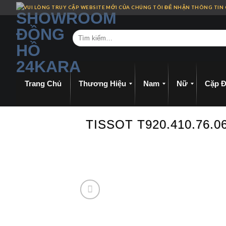
Skip
VUI LÒNG TRUY CẬP WEBSITE MỚI CỦA CHÚNG TÔI ĐỂ NHẬN THÔNG TIN
to
content
Trang Chủ
Thương Hiệu
Nam
Nữ
Cặp Đ
TISSOT T920.410.76.