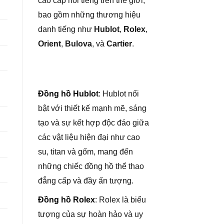
cao cấp nổi tiếng trên thế giới,
bao gồm những thương hiệu
danh tiếng như
Hublot
,
Rolex
,
Orient
,
Bulova
, và
Cartier
.
Đồng hồ Hublo
t
: Hublot nổi
bật với thiết kế mạnh mẽ, sáng
tạo và sự kết hợp độc đáo giữa
các vật liệu hiện đại như cao
su, titan và gốm, mang đến
những chiếc đồng hồ thể thao
đẳng cấp và đầy ấn tượng.
Đồng hồ Rolex
: Rolex là biểu
tượng của sự hoàn hảo và uy