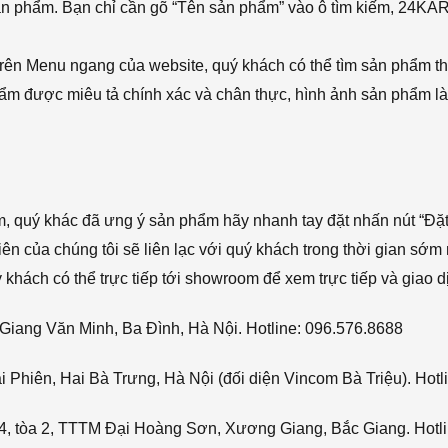
sản phẩm. Bạn chỉ cần gõ “Tên sản phẩm” vào ô tìm kiếm, 24KA
rên Menu ngang của website, quý khách có thể tìm sản phẩm t
phẩm được miêu tả chính xác và chân thực, hình ảnh sản phẩm là
ẩm, quý khác đã ưng ý sản phẩm hãy nhanh tay đặt nhấn nút “Đặt
viên của chúng tôi sẽ liên lạc với quý khách trong thời gian sớm 
hách có thể trực tiếp tới showroom để xem trực tiếp và giao d
Giang Văn Minh, Ba Đình, Hà Nội. Hotline: 096.576.8688
Phiên, Hai Bà Trưng, Hà Nội (đối diện Vincom Bà Triệu). Hotl
4, tòa 2, TTTM Đại Hoàng Sơn, Xương Giang, Bắc Giang. Hotli