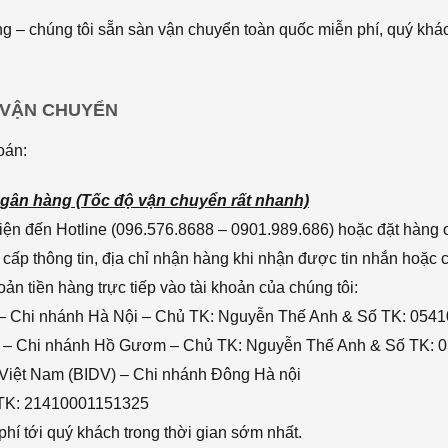
 – chúng tôi sẵn sàn vận chuyển toàn quốc miễn phí, quý khác
 VẬN CHUYỂN
oán:
gân hàng (Tốc độ vận chuyển rất nhanh)
ện đến Hotline (096.576.8688 – 0901.989.686) hoặc đặt hàng o
cấp thông tin, địa chỉ nhận hàng khi nhận được tin nhắn hoặc
n tiền hàng trực tiếp vào tài khoản của chúng tôi:
– Chi nhánh Hà Nội – Chủ TK: Nguyễn Thế Anh & Số TK: 054
 – Chi nhánh Hồ Gươm – Chủ TK: Nguyễn Thế Anh & Số TK: 
 Việt Nam (BIDV) – Chi nhánh Đông Hà nội
 TK: 21410001151325
hí tới quý khách trong thời gian sớm nhất.