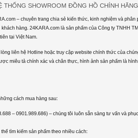
HỆ THỐNG SHOWROOM ĐỒNG HỒ CHÍNH HÃNG 
com – chuyên trang chia sẻ kiến thức, kinh nghiệm và phân p
 tới khách hàng. 24KARA.com là sản phẩm của Công ty TNHH 
iên tại Việt Nam.
òng liên hệ Hotline hoặc truy cập website chính thức của chún
ược miêu tả chính xác và chân thực, hình ảnh sản phẩm là hình
 những cách mua hàng sau:
68.688 – 0901.989.686) – chúng tôi luôn sẵn sàng tư vấn và phụ
thể tìm kiếm sản phẩm theo nhiều cách: