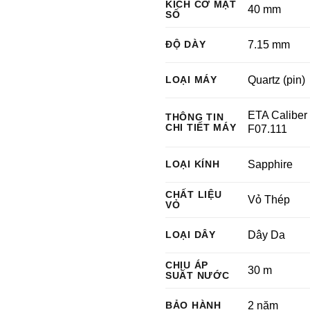
KÍCH CỠ MẶT
40 mm
SỐ
ĐỘ DÀY
7.15 mm
LOẠI MÁY
Quartz (pin)
ETA Caliber
THÔNG TIN
CHI TIẾT MÁY
F07.111
LOẠI KÍNH
Sapphire
CHẤT LIỆU
Vỏ Thép
VỎ
LOẠI DÂY
Dây Da
CHỊU ÁP
30 m
SUẤT NƯỚC
BẢO HÀNH
2 năm