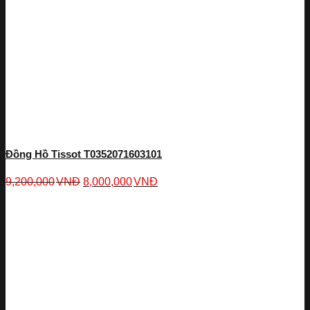
Đồng Hồ Tissot T0352071603101
9,200,000
VNĐ
8,000,000
VNĐ