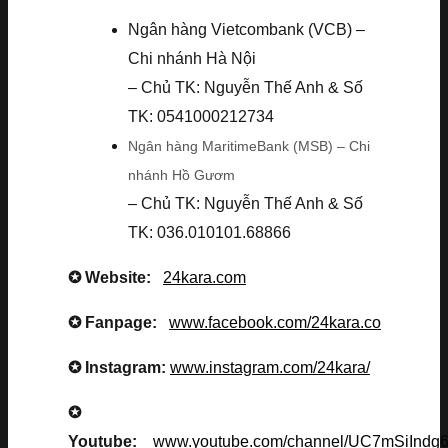
Ngân hàng Vietcombank (VCB) –
Chi nhánh Hà Nội
– Chủ TK: Nguyễn Thế Anh & Số
TK: 0541000212734
Ngân hàng MaritimeBank (MSB) – Chi
nhánh Hồ Gươm
– Chủ TK: Nguyễn Thế Anh & Số
TK: 036.010101.68866
✪ Website:
24kara.com
✪ Fanpage:
www.facebook.com/24kara.co
✪ Instagram:
www.instagram.com/24kara/
✪
Youtube:
www.youtube.com/channel/UC7mSiInd