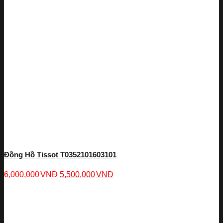
Đồng Hồ Tissot T0352101603101
6,000,000
VNĐ
5,500,000
VNĐ