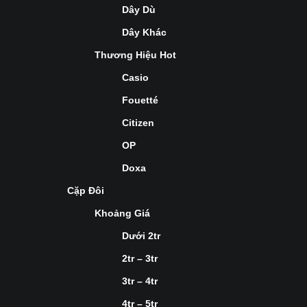
Dây Dù
Dây Khác
Thương Hiệu Hot
Casio
Fouetté
Citizen
OP
Doxa
Cặp Đôi
Khoảng Giá
Dưới 2tr
2tr – 3tr
3tr – 4tr
4tr – 5tr