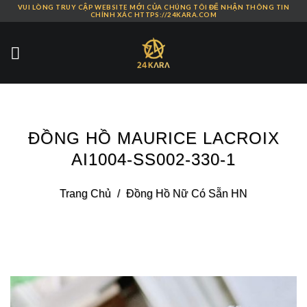
VUI LÒNG TRUY CẬP WEBSITE MỚI CỦA CHÚNG TÔI ĐỂ NHẬN THÔNG TIN
Skip
CHÍNH XÁC HTTPS://24KARA.COM
to
content
ĐỒNG HỒ MAURICE LACROIX
AI1004-SS002-330-1
Trang Chủ
/
Đồng Hồ Nữ Có Sẵn HN