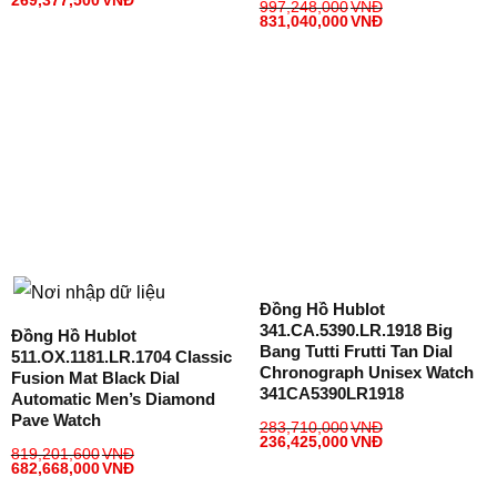
269,377,500
VNĐ
997,248,000
VNĐ
831,040,000
VNĐ
Đồng Hồ Hublot
341.CA.5390.LR.1918 Big
Đồng Hồ Hublot
Bang Tutti Frutti Tan Dial
511.OX.1181.LR.1704 Classic
Chronograph Unisex Watch
Fusion Mat Black Dial
341CA5390LR1918
Automatic Men’s Diamond
Pave Watch
283,710,000
VNĐ
236,425,000
VNĐ
819,201,600
VNĐ
682,668,000
VNĐ