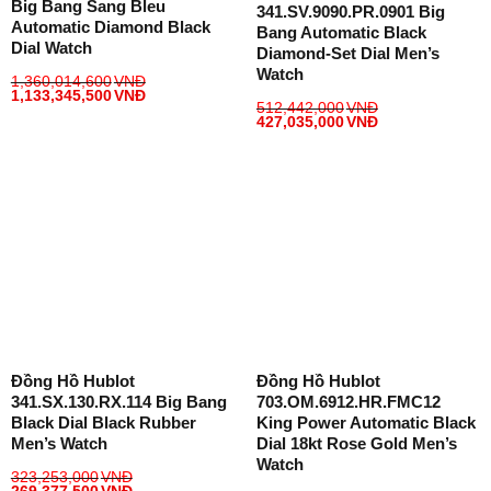
Big Bang Sang Bleu
341.SV.9090.PR.0901 Big
Automatic Diamond Black
Bang Automatic Black
Dial Watch
Diamond-Set Dial Men’s
Watch
1,360,014,600
VNĐ
1,133,345,500
VNĐ
512,442,000
VNĐ
427,035,000
VNĐ
Đồng Hồ Hublot
Đồng Hồ Hublot
341.SX.130.RX.114 Big Bang
703.OM.6912.HR.FMC12
Black Dial Black Rubber
King Power Automatic Black
Men’s Watch
Dial 18kt Rose Gold Men’s
Watch
323,253,000
VNĐ