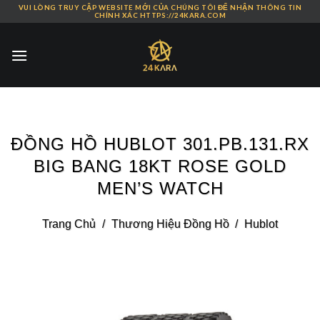
VUI LÒNG TRUY CẬP WEBSITE MỚI CỦA CHÚNG TÔI ĐỂ NHẬN THÔNG TIN
Skip
CHÍNH XÁC HTTPS://24KARA.COM
to
content
ĐỒNG HỒ HUBLOT 301.PB.131.RX
BIG BANG 18KT ROSE GOLD
MEN’S WATCH
Trang Chủ
/
Thương Hiệu Đồng Hồ
/
Hublot