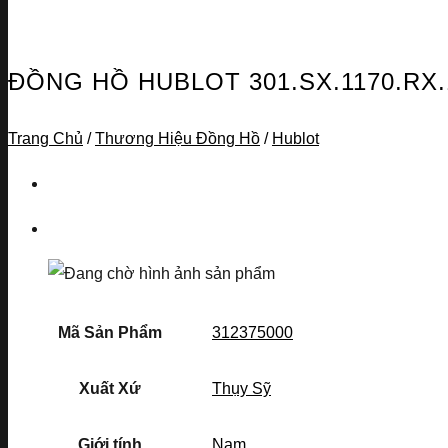
ĐỒNG HỒ HUBLOT 301.SX.1170.RX
Trang Chủ
/
Thương Hiệu Đồng Hồ
/
Hublot
Mã Sản Phẩm
312375000
Xuất Xứ
Thụy Sỹ
Giới tính
Nam