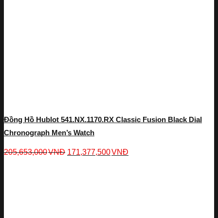
Đồng Hồ Hublot 541.NX.1170.RX Classic Fusion Black Dial
Chronograph Men’s Watch
205,653,000
VNĐ
171,377,500
VNĐ