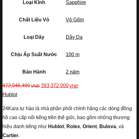
Loại Kính
Sapphire
Chất Liệu Vỏ
Vỏ Gốm
Loại Dây
Dây Da
Chịu Áp Suất Nước
100 m
Bảo Hành
2 năm
472,046,400
393,372,000
VNĐ
VNĐ
Hublot
24Kara tự hào là nhà phân phối chính hãng các dòng đồng
hồ cao cấp nổi tiếng trên thế giới, bao gồm những thương
hiệu danh tiếng như
Hublot
,
Rolex
,
Orient
,
Bulova
, và
Cartier
.