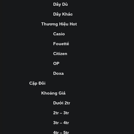
Dây Dù
Dây Khác
Thương Hiệu Hot
Casio
Fouetté
Citizen
OP
Doxa
Cặp Đôi
Khoảng Giá
Dưới 2tr
2tr – 3tr
3tr – 4tr
4tr – 5tr