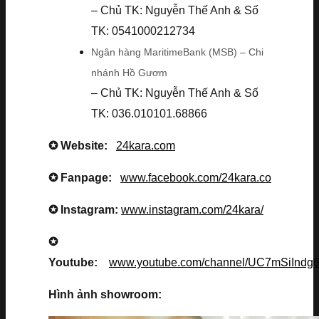
– Chủ TK: Nguyễn Thế Anh & Số
TK: 0541000212734
Ngân hàng MaritimeBank (MSB) – Chi
nhánh Hồ Gươm
– Chủ TK: Nguyễn Thế Anh & Số
TK: 036.010101.68866
✪ Website:
24kara.com
✪ Fanpage:
www.facebook.com/24kara.co
✪ Instagram:
www.instagram.com/24kara/
✪
Youtube:
www.youtube.com/channel/UC7mSiInd
Hình ảnh showroom: