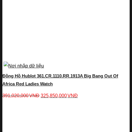
Đồng Hồ Hublot 361.CR.1110.RR.1913A Big Bang Out Of
Africa Red Ladies Watch
391,020,000
VNĐ
325,850,000
VNĐ