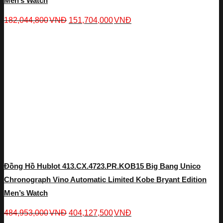
Men’s Watch
182,044,800
VNĐ
151,704,000
VNĐ
Đồng Hồ Hublot 413.CX.4723.PR.KOB15 Big Bang Unico
Chronograph Vino Automatic Limited Kobe Bryant Edition
Men’s Watch
484,953,000
VNĐ
404,127,500
VNĐ