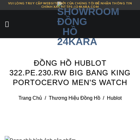
VUI LÒNG TRUY CẬP WEBSITE MỚI CỦA CHÚNG TÔI ĐỂ NHẬN THÔNG TIN
Skip
CHÍNH XÁC HTTPS://24KARA.COM
to
content
ĐỒNG HỒ HUBLOT
322.PE.230.RW BIG BANG KING
PORTOCERVO MEN’S WATCH
Trang Chủ
/
Thương Hiệu Đồng Hồ
/
Hublot