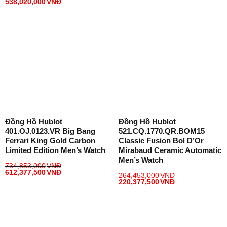
538,020,000
VNĐ
Đồng Hồ Hublot
Đồng Hồ Hublot
401.OJ.0123.VR Big Bang
521.CQ.1770.QR.BOM15
Ferrari King Gold Carbon
Classic Fusion Bol D’Or
Limited Edition Men’s Watch
Mirabaud Ceramic Automatic
Men’s Watch
734,853,000
VNĐ
612,377,500
VNĐ
264,453,000
VNĐ
220,377,500
VNĐ