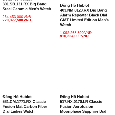
301.SB.131.RX Big Bang
Đồng Hồ Hublot
Steel Ceramic Men’s Watch
403.NM.0123.RX Big Bang
Alarm Repeater Black Dial
264,453,000
VNĐ
GMT Limited Edition Men’s
220,377,500
VNĐ
Watch
1,092,268,800
VNĐ
910,224,000
VNĐ
Đồng Hồ Hublot
Đồng Hồ Hublot
581.CM.1771.RX Classic
517.NX.0170.LR Classic
Fusion Mat Carbon Fiber
Fusion Aerofusion
Dial Ladies Watch
Moonphase Sapphire Dial