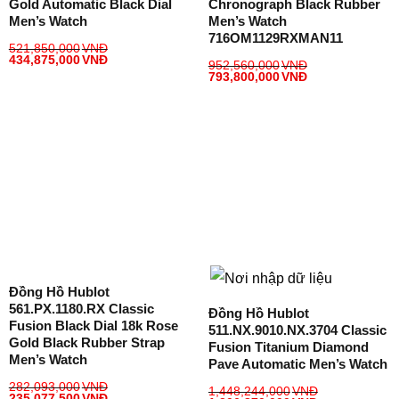
Gold Automatic Black Dial
Chronograph Black Rubber
Men’s Watch
Men’s Watch
716OM1129RXMAN11
521,850,000
VNĐ
434,875,000
VNĐ
952,560,000
VNĐ
793,800,000
VNĐ
Đồng Hồ Hublot
561.PX.1180.RX Classic
Đồng Hồ Hublot
Fusion Black Dial 18k Rose
511.NX.9010.NX.3704 Classic
Gold Black Rubber Strap
Fusion Titanium Diamond
Men’s Watch
Pave Automatic Men’s Watch
282,093,000
VNĐ
1,448,244,000
VNĐ
235,077,500
VNĐ