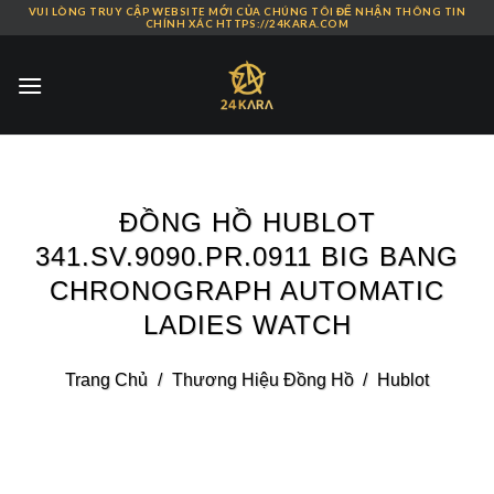
VUI LÒNG TRUY CẬP WEBSITE MỚI CỦA CHÚNG TÔI ĐỂ NHẬN THÔNG TIN
Skip
CHÍNH XÁC HTTPS://24KARA.COM
to
content
ĐỒNG HỒ HUBLOT
341.SV.9090.PR.0911 BIG BANG
CHRONOGRAPH AUTOMATIC
LADIES WATCH
Trang Chủ
/
Thương Hiệu Đồng Hồ
/
Hublot