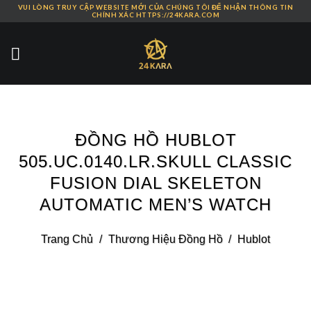
VUI LÒNG TRUY CẬP WEBSITE MỚI CỦA CHÚNG TÔI ĐỂ NHẬN THÔNG TIN
Skip
CHÍNH XÁC HTTPS://24KARA.COM
to
content
ĐỒNG HỒ HUBLOT
505.UC.0140.LR.SKULL CLASSIC
FUSION DIAL SKELETON
AUTOMATIC MEN’S WATCH
Trang Chủ
/
Thương Hiệu Đồng Hồ
/
Hublot