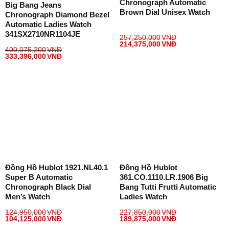
Chronograph Automatic
Big Bang Jeans
Brown Dial Unisex Watch
Chronograph Diamond Bezel
Automatic Ladies Watch
341SX2710NR1104JE
257,250,000
VNĐ
214,375,000
VNĐ
400,075,200
VNĐ
333,396,000
VNĐ
Đồng Hồ Hublot 1921.NL40.1
Đồng Hồ Hublot
Super B Automatic
361.CO.1110.LR.1906 Big
Chronograph Black Dial
Bang Tutti Frutti Automatic
Men’s Watch
Ladies Watch
124,950,000
VNĐ
227,850,000
VNĐ
104,125,000
VNĐ
189,875,000
VNĐ