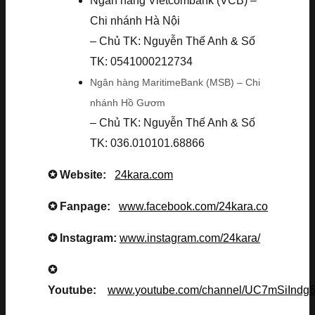
Ngân hàng Vietcombank (VCB) –
Chi nhánh Hà Nội
– Chủ TK: Nguyễn Thế Anh & Số
TK: 0541000212734
Ngân hàng MaritimeBank (MSB) – Chi
nhánh Hồ Gươm
– Chủ TK: Nguyễn Thế Anh & Số
TK: 036.010101.68866
✪ Website:
24kara.com
✪ Fanpage:
www.facebook.com/24kara.co
✪ Instagram:
www.instagram.com/24kara/
✪
Youtube:
www.youtube.com/channel/UC7mSiInd