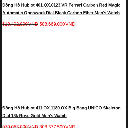
Đồng Hồ Hublot 401.QX.0123.VR Ferrari Carbon Red Magic
Automatic Openwork Dial Black Carbon Fiber Men’s Watch
610,402,800
VNĐ
508,669,000
VNĐ
Đồng Hồ Hublot 411.OX.1180.OX Big Bang UNICO Skeleton
Dial 18k Rose Gold Men’s Watch
970,053,000
VNĐ
808,377,500
VNĐ