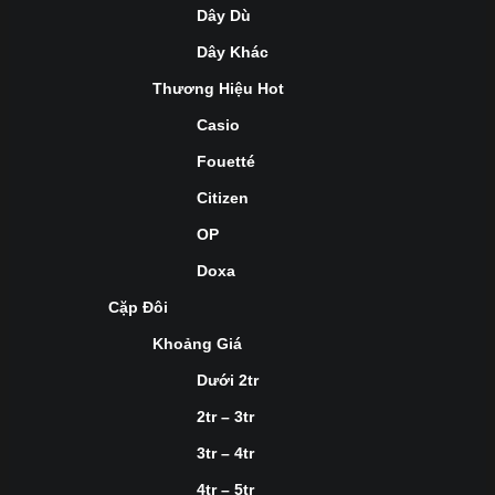
Dây Dù
Dây Khác
Thương Hiệu Hot
Casio
Fouetté
Citizen
OP
Doxa
Cặp Đôi
Khoảng Giá
Dưới 2tr
2tr – 3tr
3tr – 4tr
4tr – 5tr