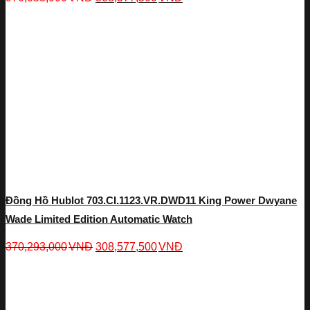
Đồng Hồ Hublot 703.CI.1123.VR.DWD11 King Power Dwyane
Wade Limited Edition Automatic Watch
370,293,000
VNĐ
308,577,500
VNĐ