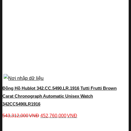
Đồng Hồ Hublot 342.CC.5490.LR.1916 Tutti Frutti Brown
Carat Chronograph Automatic Unisex Watch
342CC5490LR1916
543,312,000
VNĐ
452,760,000
VNĐ