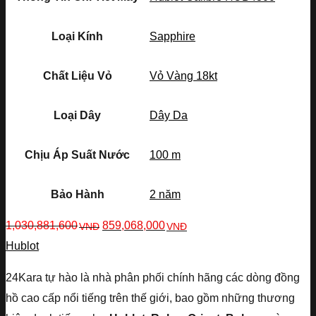
Loại Kính
Sapphire
Chất Liệu Vỏ
Vỏ Vàng 18kt
Loại Dây
Dây Da
Chịu Áp Suất Nước
100 m
Bảo Hành
2 năm
1,030,881,600
859,068,000
VNĐ
VNĐ
Hublot
24Kara tự hào là nhà phân phối chính hãng các dòng đồng
hồ cao cấp nổi tiếng trên thế giới, bao gồm những thương