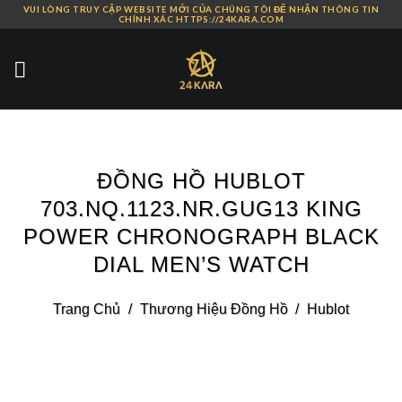
VUI LÒNG TRUY CẬP WEBSITE MỚI CỦA CHÚNG TÔI ĐỂ NHẬN THÔNG TIN
Skip
CHÍNH XÁC HTTPS://24KARA.COM
to
content
ĐỒNG HỒ HUBLOT
703.NQ.1123.NR.GUG13 KING
POWER CHRONOGRAPH BLACK
DIAL MEN’S WATCH
Trang Chủ
/
Thương Hiệu Đồng Hồ
/
Hublot