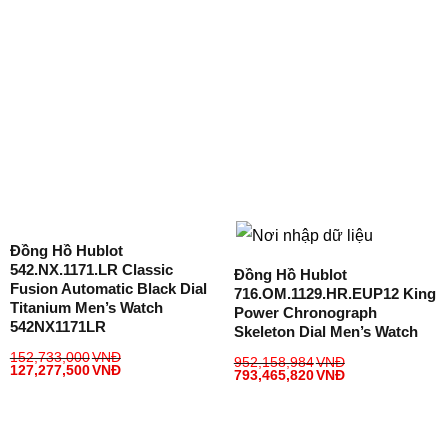
Đồng Hồ Hublot
542.NX.1171.LR Classic
Đồng Hồ Hublot
Fusion Automatic Black Dial
716.OM.1129.HR.EUP12 King
Titanium Men’s Watch
Power Chronograph
542NX1171LR
Skeleton Dial Men’s Watch
152,733,000
VNĐ
952,158,984
VNĐ
127,277,500
VNĐ
793,465,820
VNĐ