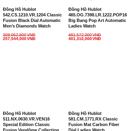
Đồng Hồ Hublot
Đồng Hồ Hublot
542.CS.1210.VR.1204 Classic
465.OG.7398.LR.1222.POP16
Fusion Black Dial Automatic
Big Bang Pop Art Automatic
Men’s Diamonds Watch
Ladies Watch
309,052,800
VNĐ
481,572,000
VNĐ
257,544,000
VNĐ
401,310,000
VNĐ
Đồng Hồ Hublot
Đồng Hồ Hublot
511.NX.0630.VR.VEN16
581.CM.1771.RX Classic
Special Edition Classic
Fusion Mat Carbon Fiber
Fusion Vendôme Collection
Dial Ladies Watch