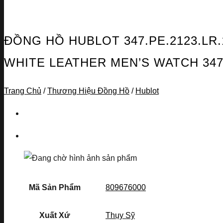
ĐỒNG HỒ HUBLOT 347.PE.2123.LR
WHITE LEATHER MEN’S WATCH 34
Trang Chủ
/
Thương Hiệu Đồng Hồ
/
Hublot
Mã Sản Phẩm
809676000
Xuất Xứ
Thụy Sỹ