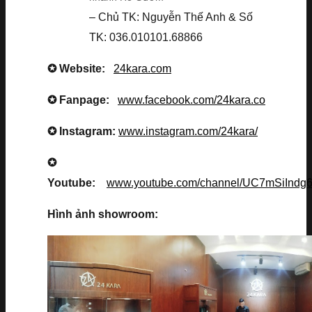
– Chủ TK: Nguyễn Thế Anh & Số
TK: 036.010101.68866
✪ Website:
24kara.com
✪ Fanpage:
www.facebook.com/24kara.co
✪ Instagram:
www.instagram.com/24kara/
✪
Youtube:
www.youtube.com/channel/UC7mSiInd
Hình ảnh showroom: