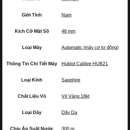
Giới Tính
Nam
Kích Cỡ Mặt Số
48 mm
Loại Máy
Automatic (máy cơ tự động)
Thông Tin Chi Tiết Máy
Hublot Calibre HUB21
Loại Kính
Sapphire
Chất Liệu Vỏ
Vỏ Vàng 18kt
Loại Dây
Dây Da
Chịu Áp Suất Nước
300 m