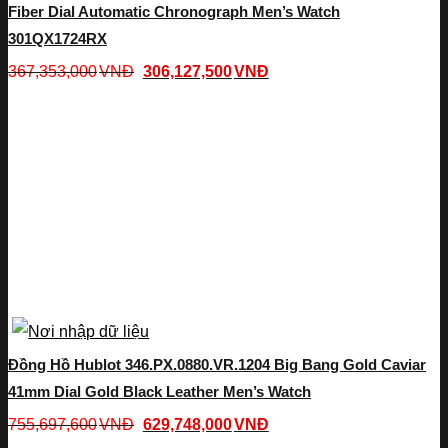
Fiber Dial Automatic Chronograph Men’s Watch
301QX1724RX
367,353,000
VNĐ
306,127,500
VNĐ
Đồng Hồ Hublot 346.PX.0880.VR.1204 Big Bang Gold Caviar
41mm Dial Gold Black Leather Men’s Watch
755,697,600
VNĐ
629,748,000
VNĐ