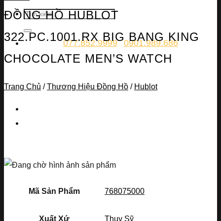
ĐỒNG HỒ HUBLOT
322.PC.1001.RX BIG BANG KING
077.852.9999
0901.989.686
-
CHOCOLATE MEN’S WATCH
Trang Chủ
/
Thương Hiệu Đồng Hồ
/
Hublot
Mã Sản Phẩm
768075000
Xuất Xứ
Thụy Sỹ