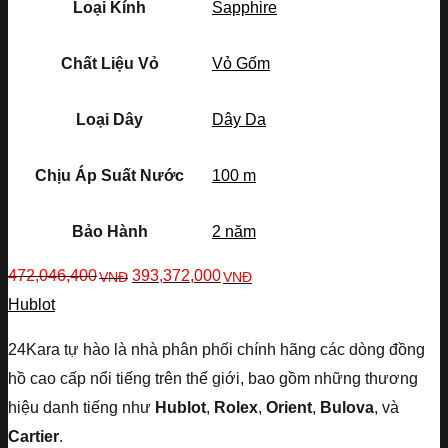
Loại Kính
Sapphire
Chất Liệu Vỏ
Vỏ Gốm
Loại Dây
Dây Da
Chịu Áp Suất Nước
100 m
Bảo Hành
2 năm
472,046,400
393,372,000
VNĐ
VNĐ
Hublot
24Kara tự hào là nhà phân phối chính hãng các dòng đồng
hồ cao cấp nổi tiếng trên thế giới, bao gồm những thương
hiệu danh tiếng như
Hublot
,
Rolex
,
Orient
,
Bulova
, và
Cartier
.