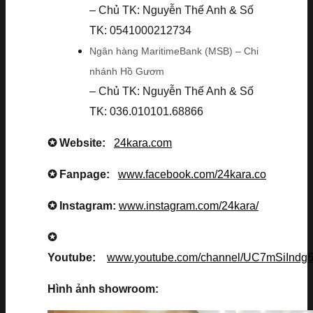
– Chủ TK: Nguyễn Thế Anh & Số
TK: 0541000212734
Ngân hàng MaritimeBank (MSB) – Chi
nhánh Hồ Gươm
– Chủ TK: Nguyễn Thế Anh & Số
TK: 036.010101.68866
✪ Website:
24kara.com
✪ Fanpage:
www.facebook.com/24kara.co
✪ Instagram:
www.instagram.com/24kara/
✪
Youtube:
www.youtube.com/channel/UC7mSiInd
Hình ảnh showroom: