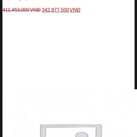
411,453,000
VNĐ
342,877,500
VNĐ