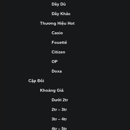
Dây Dù
Dây Khác
Thương Hiệu Hot
Casio
Fouetté
Citizen
OP
Doxa
Cặp Đôi
Khoảng Giá
Dưới 2tr
2tr – 3tr
3tr – 4tr
4tr – 5tr