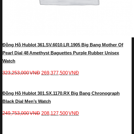
Đồng Hồ Hublot 361.SV.6010.LR.1905 Big Bang Mother Of
Pearl Dial 48 Amethyst Baguettes Purple Rubber Unisex
Watch
323,253,000
VNĐ
269,377,500
VNĐ
Đồng Hồ Hublot 301.SX.1170.RX Big Bang Chronograph
Black Dial Men’s Watch
249,753,000
VNĐ
208,127,500
VNĐ