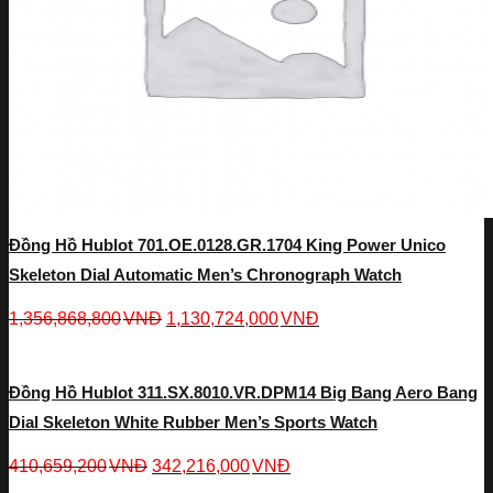
Đồng Hồ Hublot 701.OE.0128.GR.1704 King Power Unico
Skeleton Dial Automatic Men’s Chronograph Watch
1,356,868,800
VNĐ
1,130,724,000
VNĐ
Đồng Hồ Hublot 311.SX.8010.VR.DPM14 Big Bang Aero Bang
Dial Skeleton White Rubber Men’s Sports Watch
410,659,200
VNĐ
342,216,000
VNĐ