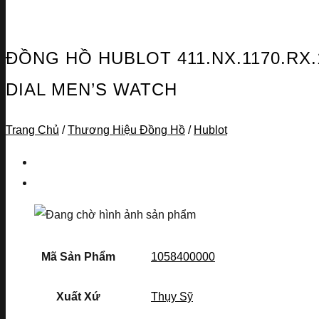
ĐỒNG HỒ HUBLOT 411.NX.1170.RX
DIAL MEN’S WATCH
Trang Chủ
/
Thương Hiệu Đồng Hồ
/
Hublot
Mã Sản Phẩm
1058400000
Xuất Xứ
Thụy Sỹ