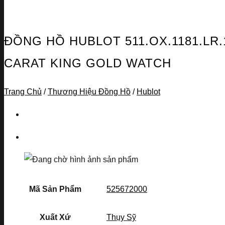
ĐỒNG HỒ HUBLOT 511.OX.1181.LR.
CARAT KING GOLD WATCH
Trang Chủ
/
Thương Hiệu Đồng Hồ
/
Hublot
Mã Sản Phẩm
525672000
Xuất Xứ
Thụy Sỹ