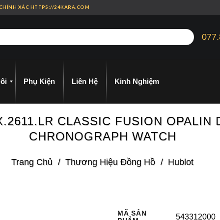
 CHÍNH XÁC HTTPS://24KARA.COM
077.
ôi
Phụ Kiện
Liên Hệ
Kinh Nghiệm
.2611.LR CLASSIC FUSION OPALIN 
CHRONOGRAPH WATCH
Trang Chủ
/
Thương Hiệu Đồng Hồ
/
Hublot
MÃ SẢN
543312000