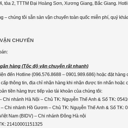
4, tòa 2, TTTM Đại Hoàng Sơn, Xương Giang, Bắc Giang. Hotli
 – chúng tôi sẵn sàn vận chuyển toàn quốc miễn phí, quý khác
 VẬN CHUYỂN
oán:
gân hàng (Tốc độ vận chuyển rất nhanh)
ện đến Hotline (096.576.8688 – 0901.989.686) hoặc đặt hàng o
cấp thông tin, địa chỉ nhận hàng khi nhận được tin nhắn hoặc
n tiền hàng trực tiếp vào tài khoản của chúng tôi:
– Chi nhánh Hà Nội – Chủ TK: Nguyễn Thế Anh & Số TK: 054
 – Chi nhánh Hồ Gươm – Chủ TK: Nguyễn Thế Anh & Số TK: 
 Việt Nam (BIDV) – Chi nhánh Đông Hà nội
 TK: 21410001151325