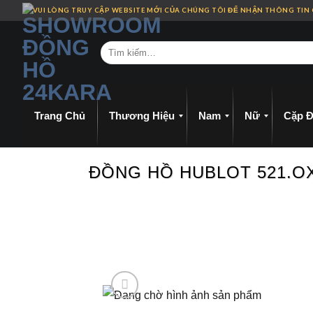
Skip
VUI LÒNG TRUY CẬP WEBSITE MỚI CỦA CHÚNG TÔI ĐỂ NHẬN THÔNG TIN
to
content
Trang Chủ
Thương Hiệu
Nam
Nữ
Cặp Đ
ĐỒNG HỒ HUBLOT 521.OX