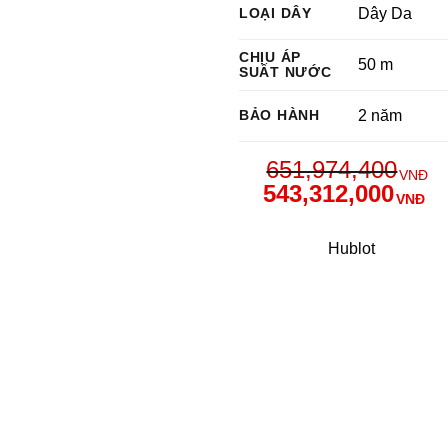
LOẠI DÂY
Dây Da
CHỊU ÁP
50 m
SUẤT NƯỚC
BẢO HÀNH
2 năm
651,974,400
VNĐ
543,312,000
VNĐ
Hublot