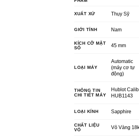
PHẨM
XUẤT XỨ
Thụy Sỹ
GIỚI TÍNH
Nam
KÍCH CỠ MẶT
45 mm
SỐ
Automatic
LOẠI MÁY
(máy cơ tự
động)
Hublot Calib
THÔNG TIN
CHI TIẾT MÁY
HUB1143
LOẠI KÍNH
Sapphire
CHẤT LIỆU
Vỏ Vàng 18k
VỎ