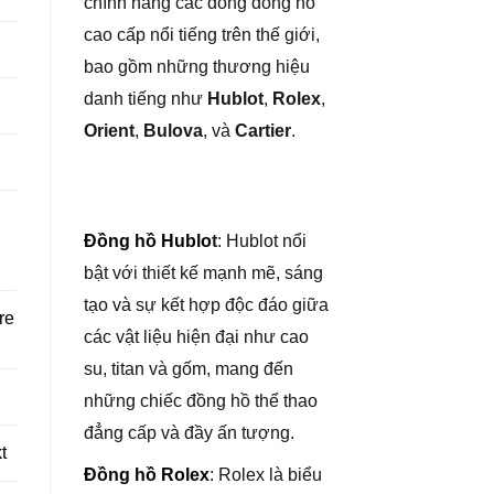
chính hãng các dòng đồng hồ
cao cấp nổi tiếng trên thế giới,
bao gồm những thương hiệu
danh tiếng như
Hublot
,
Rolex
,
Orient
,
Bulova
, và
Cartier
.
Đồng hồ Hublo
t
: Hublot nổi
bật với thiết kế mạnh mẽ, sáng
tạo và sự kết hợp độc đáo giữa
re
các vật liệu hiện đại như cao
su, titan và gốm, mang đến
những chiếc đồng hồ thể thao
đẳng cấp và đầy ấn tượng.
t
Đồng hồ Rolex
: Rolex là biểu