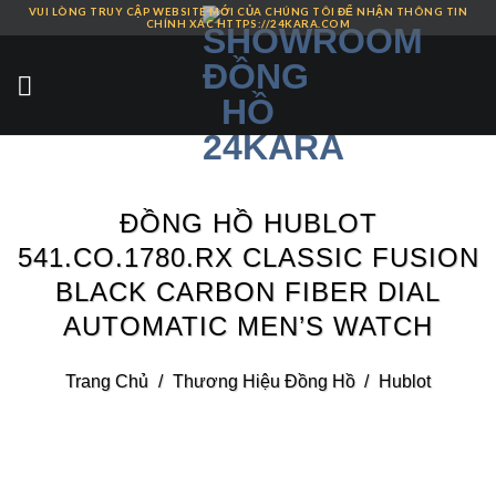
VUI LÒNG TRUY CẬP WEBSITE MỚI CỦA CHÚNG TÔI ĐỂ NHẬN THÔNG TIN
Skip
CHÍNH XÁC HTTPS://24KARA.COM
to
content
ĐỒNG HỒ HUBLOT
541.CO.1780.RX CLASSIC FUSION
BLACK CARBON FIBER DIAL
AUTOMATIC MEN’S WATCH
Trang Chủ
/
Thương Hiệu Đồng Hồ
/
Hublot