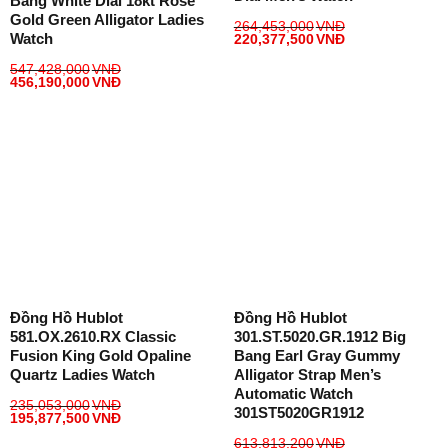
Bang White Dial 18kt Rose
Gold Green Alligator Ladies
264,453,000
VNĐ
Watch
220,377,500
VNĐ
547,428,000
VNĐ
456,190,000
VNĐ
Đồng Hồ Hublot
Đồng Hồ Hublot
581.OX.2610.RX Classic
301.ST.5020.GR.1912 Big
Fusion King Gold Opaline
Bang Earl Gray Gummy
Quartz Ladies Watch
Alligator Strap Men’s
Automatic Watch
235,053,000
VNĐ
301ST5020GR1912
195,877,500
VNĐ
613,813,200
VNĐ