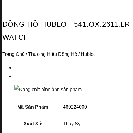
ĐỒNG HỒ HUBLOT 541.OX.2611.LR
WATCH
Trang Chủ
/
Thương Hiệu Đồng Hồ
/
Hublot
Mã Sản Phẩm
469224000
Xuất Xứ
Thụy Sỹ