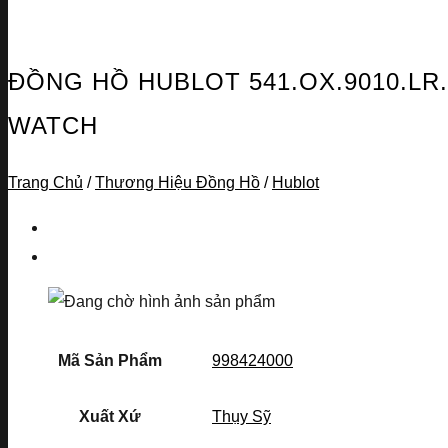
ĐỒNG HỒ HUBLOT 541.OX.9010.LR
WATCH
Trang Chủ
/
Thương Hiệu Đồng Hồ
/
Hublot
Mã Sản Phẩm
998424000
Xuất Xứ
Thụy Sỹ