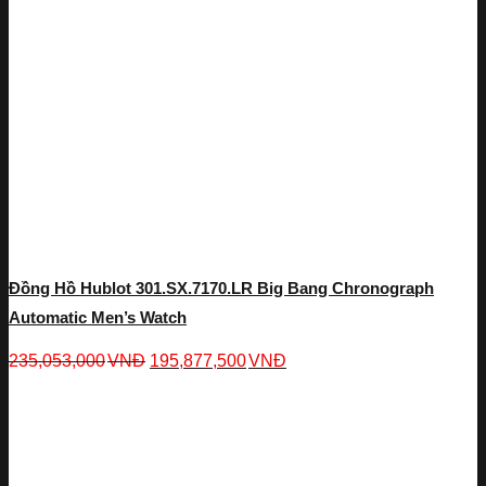
Đồng Hồ Hublot 301.SX.7170.LR Big Bang Chronograph
Automatic Men’s Watch
235,053,000
VNĐ
195,877,500
VNĐ