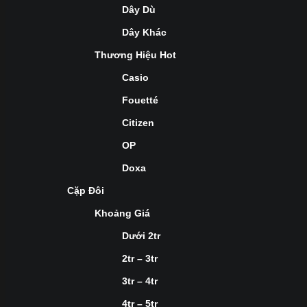
Dây Dù
Dây Khác
Thương Hiệu Hot
Casio
Fouetté
Citizen
OP
Doxa
Cặp Đôi
Khoảng Giá
Dưới 2tr
2tr – 3tr
3tr – 4tr
4tr – 5tr