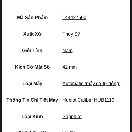
Mã Sản Phẩm
144427500
Xuất Xứ
Thụy Sỹ
Giới Tính
Nam
Kích Cỡ Mặt Số
42 mm
Loại Máy
Automatic (máy cơ tự động)
Thông Tin Chi Tiết Máy
Hublot Caliber HUB1110
Loại Kính
Sapphire