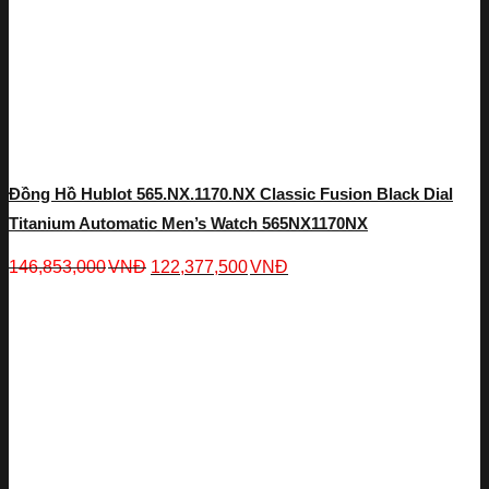
Đồng Hồ Hublot 565.NX.1170.NX Classic Fusion Black Dial
Titanium Automatic Men’s Watch 565NX1170NX
146,853,000
VNĐ
122,377,500
VNĐ