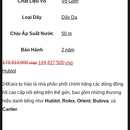
Chất Liệu Vỏ
Vỏ Gốm
Loại Dây
Dây Da
Chịu Áp Suất Nước
50 m
Bảo Hành
2 năm
173,313,000
144,427,500
VNĐ
VNĐ
Hublot
24Kara tự hào là nhà phân phối chính hãng các dòng đồng
hồ cao cấp nổi tiếng trên thế giới, bao gồm những thương
hiệu danh tiếng như
Hublot
,
Rolex
,
Orient
,
Bulova
, và
Cartier
.