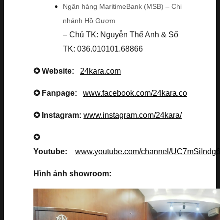
Ngân hàng MaritimeBank (MSB) – Chi
nhánh Hồ Gươm
– Chủ TK: Nguyễn Thế Anh & Số
TK: 036.010101.68866
✪ Website:
24kara.com
✪ Fanpage:
www.facebook.com/24kara.co
✪ Instagram:
www.instagram.com/24kara/
✪
Youtube:
www.youtube.com/channel/UC7mSiInd
Hình ảnh showroom: