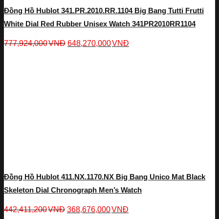
Đồng Hồ Hublot 341.PR.2010.RR.1104 Big Bang Tutti Frutti
White Dial Red Rubber Unisex Watch 341PR2010RR1104
777,924,000
VNĐ
648,270,000
VNĐ
Đồng Hồ Hublot 411.NX.1170.NX Big Bang Unico Mat Black
Skeleton Dial Chronograph Men’s Watch
442,411,200
VNĐ
368,676,000
VNĐ