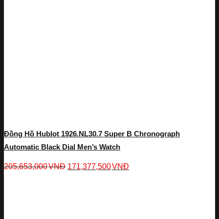
Đồng Hồ Hublot 1926.NL30.7 Super B Chronograph
Automatic Black Dial Men’s Watch
205,653,000
VNĐ
171,377,500
VNĐ