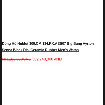
Đồng Hồ Hublot 309.CM.134.RX.AES07 Big Bang Ayrton
Senna Black Dial Ceramic Rubber Men’s Watch
603,288,000
VNĐ
502,740,000
VNĐ