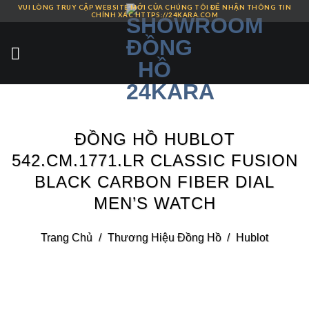
VUI LÒNG TRUY CẬP WEBSITE MỚI CỦA CHÚNG TÔI ĐỂ NHẬN THÔNG TIN
Skip
CHÍNH XÁC HTTPS://24KARA.COM
to
content
ĐỒNG HỒ HUBLOT
542.CM.1771.LR CLASSIC FUSION
BLACK CARBON FIBER DIAL
MEN’S WATCH
Trang Chủ
/
Thương Hiệu Đồng Hồ
/
Hublot