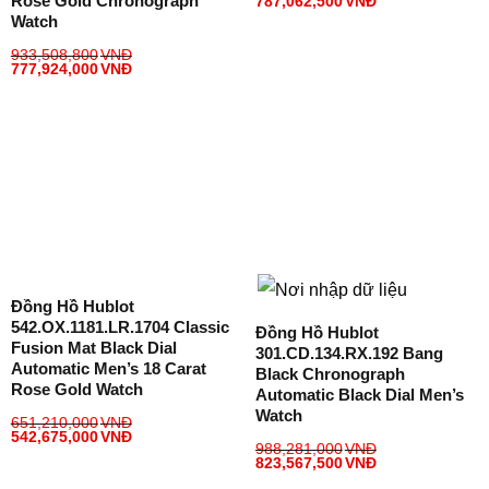
Rose Gold Chronograph
787,062,500
VNĐ
Watch
933,508,800
VNĐ
777,924,000
VNĐ
Đồng Hồ Hublot
542.OX.1181.LR.1704 Classic
Đồng Hồ Hublot
Fusion Mat Black Dial
301.CD.134.RX.192 Bang
Automatic Men’s 18 Carat
Black Chronograph
Rose Gold Watch
Automatic Black Dial Men’s
Watch
651,210,000
VNĐ
542,675,000
VNĐ
988,281,000
VNĐ
823,567,500
VNĐ