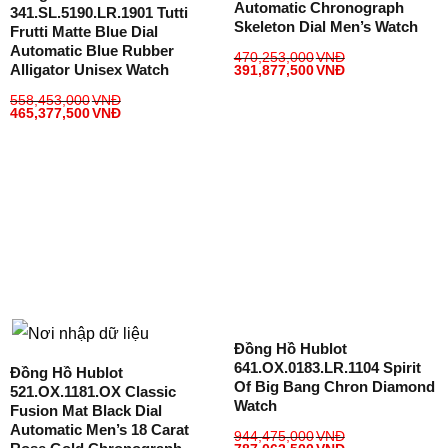
Automatic Chronograph
341.SL.5190.LR.1901 Tutti
Skeleton Dial Men’s Watch
Frutti Matte Blue Dial
Automatic Blue Rubber
470,253,000
VNĐ
Alligator Unisex Watch
391,877,500
VNĐ
558,453,000
VNĐ
465,377,500
VNĐ
Đồng Hồ Hublot
641.OX.0183.LR.1104 Spirit
Đồng Hồ Hublot
Of Big Bang Chron Diamond
521.OX.1181.OX Classic
Watch
Fusion Mat Black Dial
Automatic Men’s 18 Carat
944,475,000
VNĐ