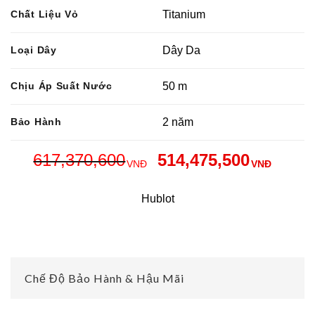
Chất Liệu Vỏ
Titanium
Loại Dây
Dây Da
Chịu Áp Suất Nước
50 m
Bảo Hành
2 năm
617,370,600
514,475,500
VNĐ
VNĐ
Hublot
Chế Độ Bảo Hành & Hậu Mãi