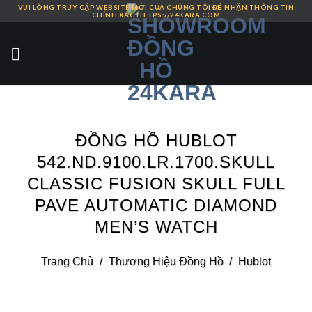
VUI LÒNG TRUY CẬP WEBSITE MỚI CỦA CHÚNG TÔI ĐỂ NHẬN THÔNG TIN
Skip
CHÍNH XÁC HTTPS://24KARA.COM
to
content
ĐỒNG HỒ HUBLOT
542.ND.9100.LR.1700.SKULL
CLASSIC FUSION SKULL FULL
PAVE AUTOMATIC DIAMOND
MEN’S WATCH
Trang Chủ
/
Thương Hiệu Đồng Hồ
/
Hublot