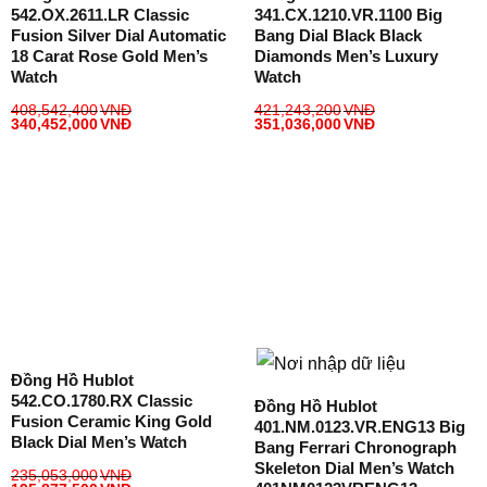
542.OX.2611.LR Classic
341.CX.1210.VR.1100 Big
Fusion Silver Dial Automatic
Bang Dial Black Black
18 Carat Rose Gold Men’s
Diamonds Men’s Luxury
Watch
Watch
408,542,400
VNĐ
421,243,200
VNĐ
340,452,000
VNĐ
351,036,000
VNĐ
Đồng Hồ Hublot
542.CO.1780.RX Classic
Đồng Hồ Hublot
Fusion Ceramic King Gold
401.NM.0123.VR.ENG13 Big
Black Dial Men’s Watch
Bang Ferrari Chronograph
Skeleton Dial Men’s Watch
235,053,000
VNĐ