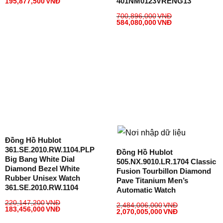
401NM0123VRENG13
195,877,500
VNĐ
700,896,000
VNĐ
584,080,000
VNĐ
Đồng Hồ Hublot
361.SE.2010.RW.1104.PLP
Đồng Hồ Hublot
Big Bang White Dial
505.NX.9010.LR.1704 Classic
Diamond Bezel White
Fusion Tourbillon Diamond
Rubber Unisex Watch
Pave Titanium Men’s
361.SE.2010.RW.1104
Automatic Watch
220,147,200
VNĐ
2,484,006,000
VNĐ
183,456,000
VNĐ
2,070,005,000
VNĐ