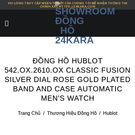
VUI LÒNG TRUY CẬP WEBSITE MỚI CỦA CHÚNG TÔI ĐỂ NHẬN THÔNG TIN
Skip
CHÍNH XÁC HTTPS://24KARA.COM
to
content
ĐỒNG HỒ HUBLOT
542.OX.2610.OX CLASSIC FUSION
SILVER DIAL ROSE GOLD PLATED
BAND AND CASE AUTOMATIC
MEN’S WATCH
Trang Chủ
/
Thương Hiệu Đồng Hồ
/
Hublot