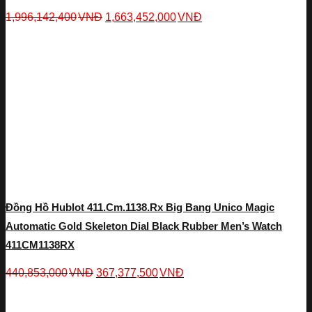
1,996,142,400
VNĐ
1,663,452,000
VNĐ
Đồng Hồ Hublot 411.cm.1138.rx Big Bang Unico Magic
Automatic Gold Skeleton Dial Black Rubber Men’s Watch
411CM1138RX
440,853,000
VNĐ
367,377,500
VNĐ