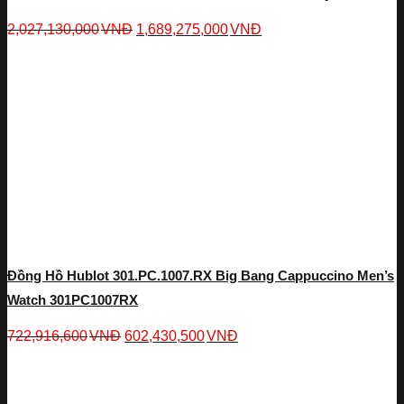
2,027,130,000
VNĐ
1,689,275,000
VNĐ
Đồng Hồ Hublot 301.PC.1007.RX Big Bang Cappuccino Men’s
Watch 301PC1007RX
722,916,600
VNĐ
602,430,500
VNĐ