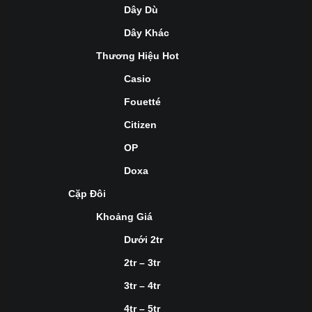
Dây Dù
Dây Khác
Thương Hiệu Hot
Casio
Fouetté
Citizen
OP
Doxa
Cặp Đôi
Khoảng Giá
Dưới 2tr
2tr – 3tr
3tr – 4tr
4tr – 5tr