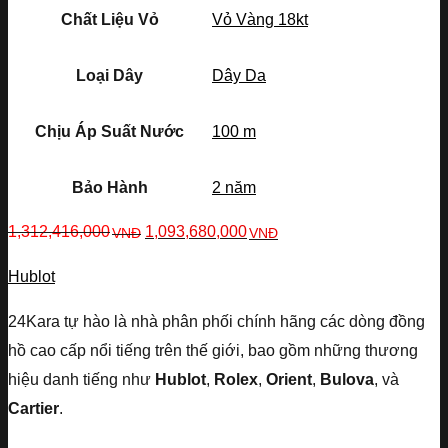
Chất Liệu Vỏ
Vỏ Vàng 18kt
Loại Dây
Dây Da
Chịu Áp Suất Nước
100 m
Bảo Hành
2 năm
1,312,416,000
1,093,680,000
VNĐ
VNĐ
Hublot
24Kara tự hào là nhà phân phối chính hãng các dòng đồng
hồ cao cấp nổi tiếng trên thế giới, bao gồm những thương
hiệu danh tiếng như
Hublot
,
Rolex
,
Orient
,
Bulova
, và
Cartier
.