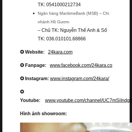
TK: 0541000212734
Ngân hàng MaritimeBank (MSB) – Chi
nhánh Hồ Gươm
– Chủ TK: Nguyễn Thế Anh & Số
TK: 036.010101.68866
✪ Website:
24kara.com
✪ Fanpage:
www.facebook.com/24kara.co
✪ Instagram:
www.instagram.com/24kara/
✪
Youtube:
www.youtube.com/channel/UC7mSiInd
Hình ảnh showroom: