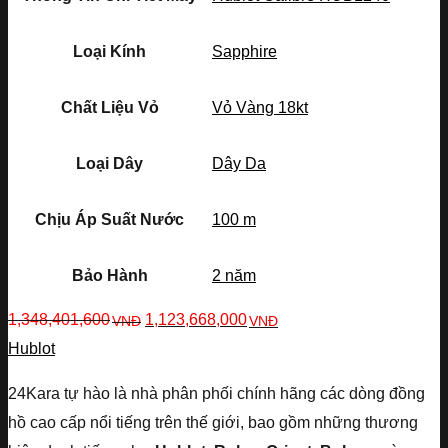
Loại Kính
Sapphire
Chất Liệu Vỏ
Vỏ Vàng 18kt
Loại Dây
Dây Da
Chịu Áp Suất Nước
100 m
Bảo Hành
2 năm
1,348,401,600
1,123,668,000
VNĐ
VNĐ
Hublot
24Kara tự hào là nhà phân phối chính hãng các dòng đồng
hồ cao cấp nổi tiếng trên thế giới, bao gồm những thương