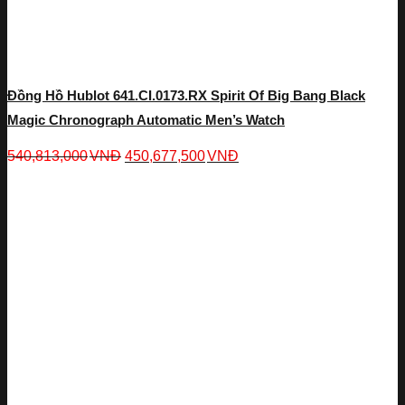
Đồng Hồ Hublot 641.CI.0173.RX Spirit Of Big Bang Black
Magic Chronograph Automatic Men’s Watch
540,813,000
VNĐ
450,677,500
VNĐ