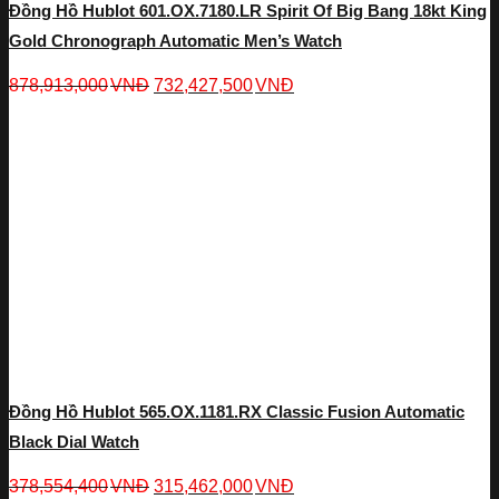
Đồng Hồ Hublot 601.OX.7180.LR Spirit Of Big Bang 18kt King
Gold Chronograph Automatic Men’s Watch
878,913,000
VNĐ
732,427,500
VNĐ
Đồng Hồ Hublot 565.OX.1181.RX Classic Fusion Automatic
Black Dial Watch
378,554,400
VNĐ
315,462,000
VNĐ