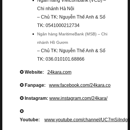
Ngân hàng Vietcombank (VCB) –
Chi nhánh Hà Nội
– Chủ TK: Nguyễn Thế Anh & Số
TK: 0541000212734
Ngân hàng MaritimeBank (MSB) – Chi
nhánh Hồ Gươm
– Chủ TK: Nguyễn Thế Anh & Số
TK: 036.010101.68866
✪ Website:
24kara.com
✪ Fanpage:
www.facebook.com/24kara.co
✪ Instagram:
www.instagram.com/24kara/
✪
Youtube:
www.youtube.com/channel/UC7mSiInd