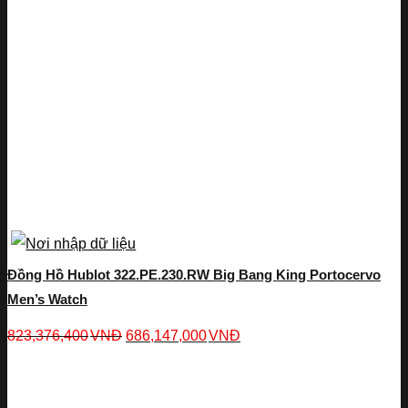
Đồng Hồ Hublot 322.PE.230.RW Big Bang King Portocervo
Men’s Watch
823,376,400
VNĐ
686,147,000
VNĐ