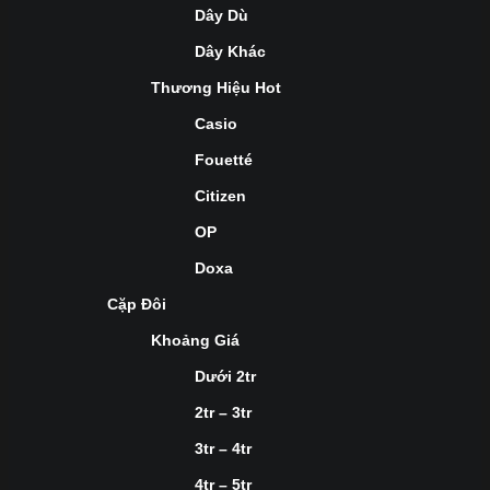
Dây Dù
Dây Khác
Thương Hiệu Hot
Casio
Fouetté
Citizen
OP
Doxa
Cặp Đôi
Khoảng Giá
Dưới 2tr
2tr – 3tr
3tr – 4tr
4tr – 5tr