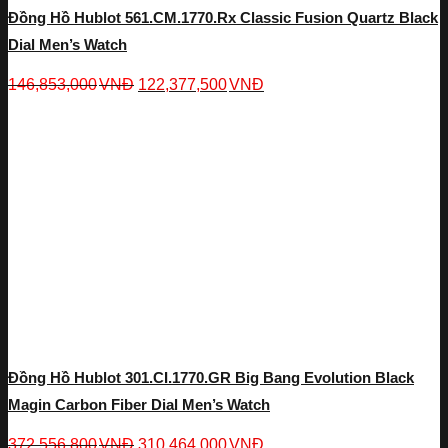
Đồng Hồ Hublot 561.CM.1770.Rx Classic Fusion Quartz Black
Dial Men’s Watch
146,853,000
VNĐ
122,377,500
VNĐ
Đồng Hồ Hublot 301.CI.1770.GR Big Bang Evolution Black
Magin Carbon Fiber Dial Men’s Watch
372,556,800
VNĐ
310,464,000
VNĐ