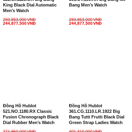
King Black Dial Automatic
Bang Men’s Watch
Men’s Watch
293,853,000
VNĐ
293,853,000
VNĐ
244,877,500
VNĐ
244,877,500
VNĐ
Đồng Hồ Hublot
Đồng Hồ Hublot
521.NO.1180.RX Classic
361.CG.1110.LR.1922 Big
Fusion Chronograph Black
Bang Tutti Frutti Black Dial
Dial Rubber Men’s Watch
Green Strap Ladies Watch
271,950,000
VNĐ
401,310,000
VNĐ