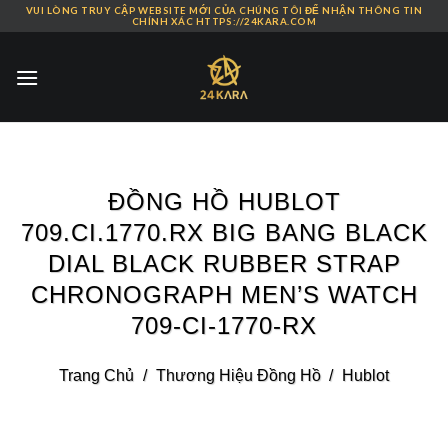
VUI LÒNG TRUY CẬP WEBSITE MỚI CỦA CHÚNG TÔI ĐỂ NHẬN THÔNG TIN
Skip
CHÍNH XÁC HTTPS://24KARA.COM
to
content
ĐỒNG HỒ HUBLOT
709.CI.1770.RX BIG BANG BLACK
DIAL BLACK RUBBER STRAP
CHRONOGRAPH MEN’S WATCH
709-CI-1770-RX
Trang Chủ
/
Thương Hiệu Đồng Hồ
/
Hublot