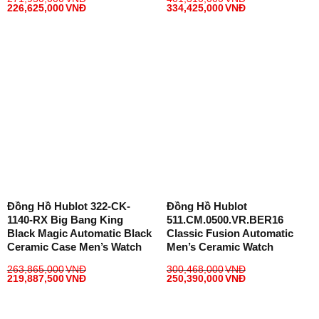
226,625,000
VNĐ
334,425,000
VNĐ
Đồng Hồ Hublot 322-CK-
Đồng Hồ Hublot
1140-RX Big Bang King
511.CM.0500.VR.BER16
Black Magic Automatic Black
Classic Fusion Automatic
Ceramic Case Men’s Watch
Men’s Ceramic Watch
263,865,000
VNĐ
300,468,000
VNĐ
219,887,500
VNĐ
250,390,000
VNĐ