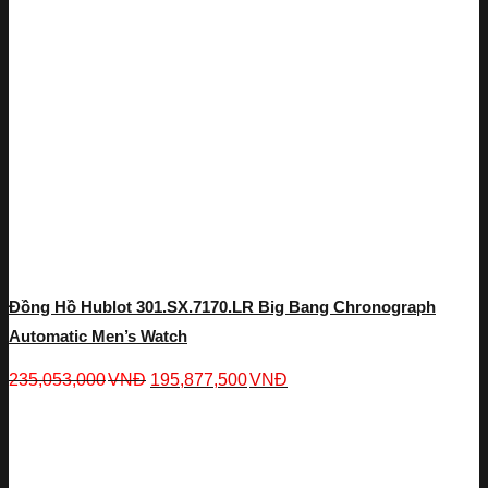
Đồng Hồ Hublot 301.SX.7170.LR Big Bang Chronograph
Automatic Men’s Watch
235,053,000
VNĐ
195,877,500
VNĐ