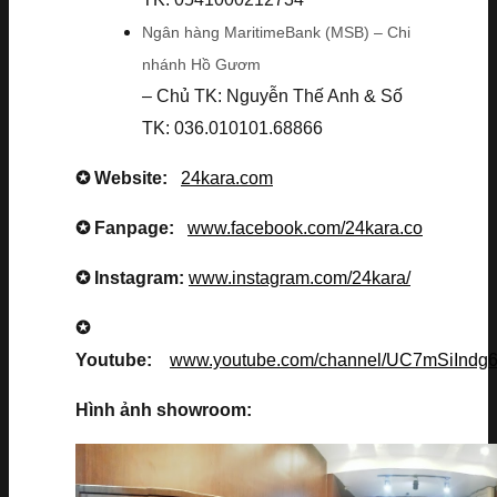
Ngân hàng MaritimeBank (MSB) – Chi
nhánh Hồ Gươm
– Chủ TK: Nguyễn Thế Anh & Số
TK: 036.010101.68866
✪ Website:
24kara.com
✪ Fanpage:
www.facebook.com/24kara.co
✪ Instagram:
www.instagram.com/24kara/
✪
Youtube:
www.youtube.com/channel/UC7mSiInd
Hình ảnh showroom: